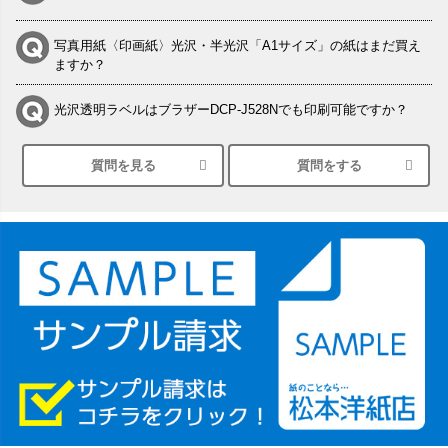
写真用紙〈印画紙〉光沢・半光沢「A1サイズ」の紙はまだ買え
ますか？
光沢透明ラベルはブラザーDCP-J528Nでも印刷可能ですか？
質問を見る
質問をする
シルバーペーパーにEPSON EP-30VAで印刷するときの設定は？
竹尾 DEEP UVヴァンヌーボ スノーホワイトは 大判プリンター
SC-P8050に対応してますか
塩ビのロール紙で離型紙が透明の商品はありますか
つや消し半透明ラベルのロールタイプはありますか？
縦420mm×横650mmの包装紙に適した紙はありますか？