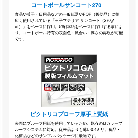
コートボールサンコート270
食品や菓子・日用品などの一般紙器やPOP（販促品）に幅
広く使用されている「王子マテリア サンコート（270g/
㎡）」をベースに採用。印刷本紙をベースに採用する事によ
り、コートボール特有の表面色・風合い・厚さの再現が可能
です。
ピクトリコプローフ厚手上質紙
表面にプルーフ用紙を使用しているため、既存のIJカラープ
ルーフシステムに対応。従来品よりも薄い0.4ミリ。食品・
化粧品などのサンプルパッケージに最適です。