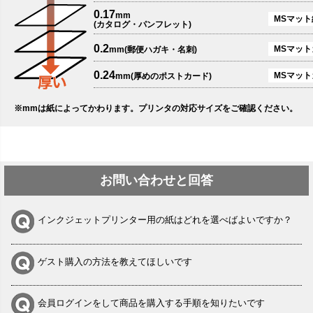
0.17
mm
MSマット
(カタログ・パンフレット)
0.2
MSマットカ
mm(郵便ハガキ・名刺)
0.24
MSマット
mm(厚めのポストカード)
※mmは紙によってかわります。プリンタの対応サイズをご確認ください。
お問い合わせと回答
インクジェットプリンター用の紙はどれを選べばよいですか？
ゲスト購入の方法を教えてほしいです
会員ログインをして商品を購入する手順を知りたいです