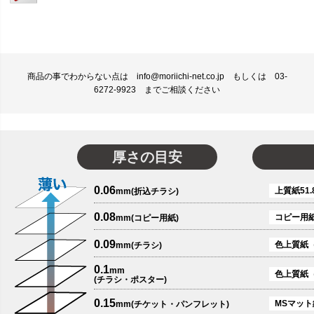
商品の事でわからない点は info@moriichi-net.co.jp もしくは 03-
6272-9923 までご相談ください
厚さの目安
0.06
上質紙51.
mm(折込チラシ)
0.08
コピー用
mm(コピー用紙)
0.09
色上質紙
mm(チラシ)
0.1
mm
色上質紙
(チラシ・ポスター)
0.15
MSマット紙
mm(チケット・パンフレット)