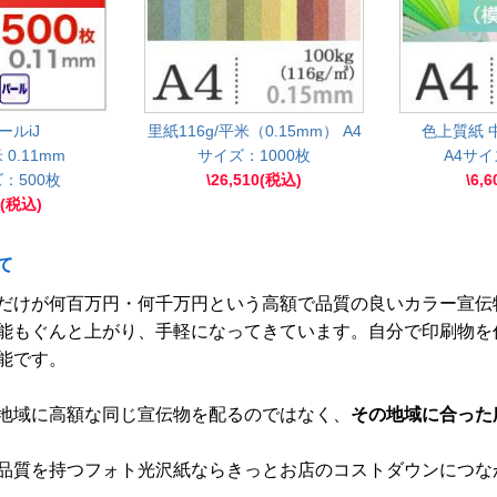
ールiJ
里紙116g/平米（0.15mm） A4
色上質紙 中
 0.11mm
サイズ：1000枚
A4サイ
：500枚
\26,510(税込)
\6,
0(税込)
て
だけが何百万円・何千万円という高額で品質の良いカラー宣伝
能もぐんと上がり、手軽になってきています。自分で印刷物を
能です。
地域に高額な同じ宣伝物を配るのではなく、
その地域に合った
品質を持つフォト光沢紙ならきっとお店のコストダウンにつな