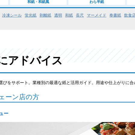
和紙・和紙風
わら半紙
冷凍シール
蛍光紙
剥離紙
透明
和紙
長尺
マーメイド
奉書紙
飲食
にアドバイス
選びをサポート。業種別の最適な紙と活用ガイド。用途や仕上がりに合
ェーン店の方
ュー