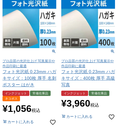
プロ品質の光沢仕上げ 写真展示や
プロ品質の光沢仕上げ 写真展示や
作品印刷に最適
作品印刷に最適
フォト光沢紙 0.23mm ハガ
フォト光沢紙 0.23mm ハガ
キサイズ：100枚 厚手 名刺
キサイズ：400枚 厚手 高級
ポスター はがき
写真
インクジェット
常備在庫品
インクジェット
常備在庫品
ネコポス
¥
3,960
税込
¥
1,056
税込
カートに入れる
カートに入れる