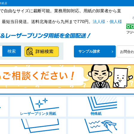
洋紙店
ズまで自由なサイズに裁断可能。業務用卸対応。用紙の卸業者から直
。最短当日発送。送料北海道から九州まで770円。
法人様・個人様
検索
サンプル請求
お問合
レーザープリンタ用紙
特殊紙