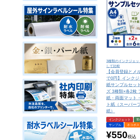
3種類のインクジェッ
して比較
【会員登録とメ
で0円】インクジ
紙サンプルセット
ズ 3種類×各2枚
紙・両面マット
ト紙（スーパー
紙）
インクジェット
常
サンプル
ネコポス
¥
550
税込