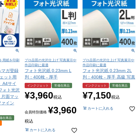
ト用紙を印刷
プロ品質の光沢仕上げ 写真展示や
プロ品質の光沢仕上げ 写真展示や
作品印刷に最適
作品印刷に最適
ルマガ登録
フォト光沢紙 0.23mm L
フォト光沢紙 0.23mm 2L
ェット用
判：400枚 - 厚手
判：400枚 - 厚手 高級 写真
 A4サイ
インクジェット
常備在庫品
インクジェット
常備在庫品
 フォト光沢
¥
3,960
¥
7,150
・片面マッ
税込
税込
ファイン
¥
3,960
カートに入れる
会員特別価格
備在庫品
税込
カートに入れる