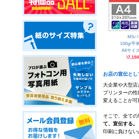
MSパ
100g/平米
A4サイズ
\7,15
お店の宣伝とし
大企業や大型店
プリンターの性
変えることが可
そこで、全ての
て、宣伝する。
印刷に負けない