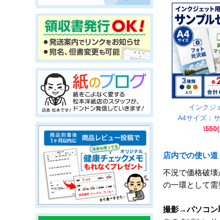
インクジ
A4サイズ：
\550
店内での使い道
不況で価格破壊
の一環として需
撮影→パソコン