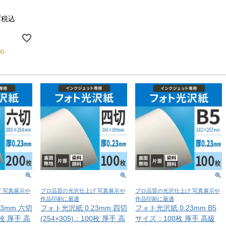
0
税込
00
 写真展示や
プロ品質の光沢仕上げ 写真展示や
プロ品質の光沢仕上げ 写真展示や
作品印刷に最適
作品印刷に最適
3mm 六切
フォト光沢紙 0.23mm 四切
フォト光沢紙 0.23mm B5
0枚 厚手 高
(254×305)：100枚 厚手 高
サイズ：100枚 厚手 高級