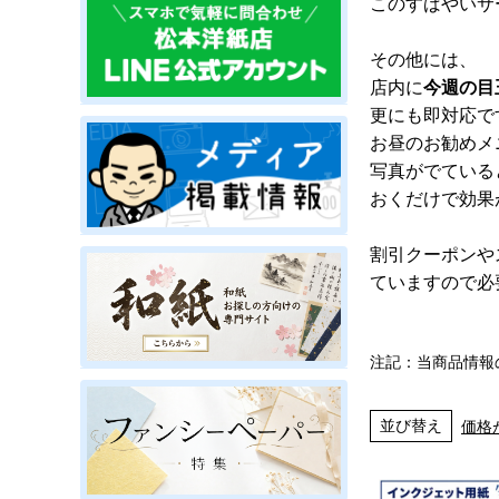
このすばやいサ
その他には、
店内に
今週の目
更にも即対応で
お昼のお勧めメ
写真がでている
おくだけで効果
割引クーポンや
ていますので必
注記：当商品情報
並び替え
価格