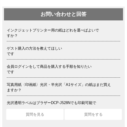
お問い合わせと回答
インクジェットプリンター用の紙はどれを選べばよいで
すか？
ゲスト購入の方法を教えてほしい
です
会員ログインをして商品を購入する手順を知りたい
です
写真用紙〈印画紙〉光沢・半光沢「A1サイズ」の紙はまだ買え
ますか？
光沢透明ラベルはブラザーDCP-J528Nでも印刷可能で
すか？
質問を見る
質問をする
シルバーペーパーにEPSON EP-30VAで印刷するときの設
定は？