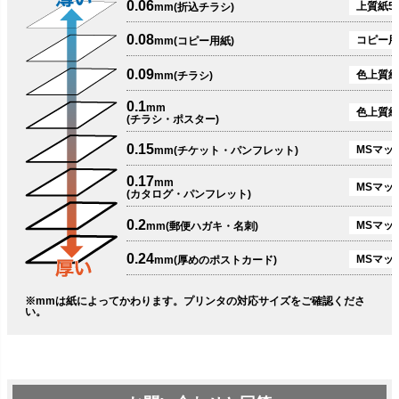
0.06
上質紙51
mm(折込チラシ)
0.08
コピー用
mm(コピー用紙)
0.09
色上質紙
mm(チラシ)
0.1
mm
色上質紙
(チラシ・ポスター)
0.15
MSマット
mm(チケット・パンフレット)
0.17
mm
MSマット
(カタログ・パンフレット)
0.2
MSマット
mm(郵便ハガキ・名刺)
0.24
MSマッ
mm(厚めのポストカード)
※mmは紙によってかわります。プリンタの対応サイズをご確認くださ
い。