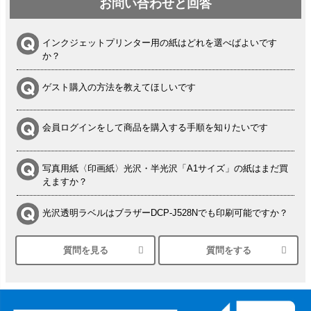
お問い合わせと回答
インクジェットプリンター用の紙はどれを選べばよいです
か？
ゲスト購入の方法を教えてほしいです
会員ログインをして商品を購入する手順を知りたいです
写真用紙〈印画紙〉光沢・半光沢「A1サイズ」の紙はまだ買
えますか？
光沢透明ラベルはブラザーDCP-J528Nでも印刷可能ですか？
質問を見る
質問をする
シルバーペーパーにEPSON EP-30VAで印刷するときの設定
は？
竹尾 DEEP UVヴァンヌーボ スノーホワイトは 大判プリンタ
ーSC-P8050に対応してますか