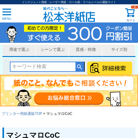
インクジェット用紙・レーザー用紙・ロール紙・ラベルシールの通販サイト
0
MENU
カート
用途で選ぶ
シーンで選ぶ
質感・特徴
サイズ別
プリンター用紙通販TOP
マシュマロCoC
マシュマロCoC