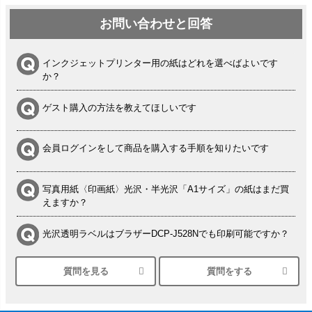
お問い合わせと回答
インクジェットプリンター用の紙はどれを選べばよいです
か？
ゲスト購入の方法を教えてほしいです
会員ログインをして商品を購入する手順を知りたいです
写真用紙〈印画紙〉光沢・半光沢「A1サイズ」の紙はまだ買
えますか？
光沢透明ラベルはブラザーDCP-J528Nでも印刷可能ですか？
質問を見る
質問をする
シルバーペーパーにEPSON EP-30VAで印刷するときの設定
は？