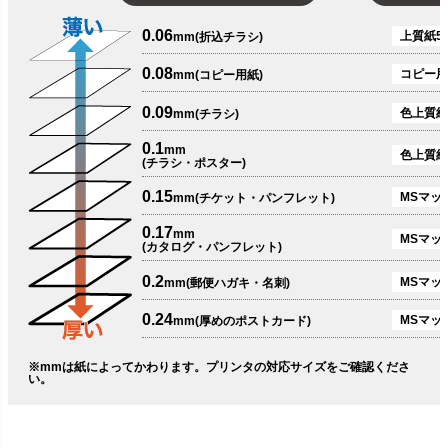
0.06
上質紙51
mm(折込チラシ)
0.08
コピー用
mm(コピー用紙)
0.09
色上質紙
mm(チラシ)
0.1
mm
色上質紙
(チラシ・ポスター)
0.15
MSマット
mm(チケット・パンフレット)
0.17
mm
MSマット
(カタログ・パンフレット)
0.2
MSマット
mm(郵便ハガキ・名刺)
0.24
MSマッ
mm(厚めのポストカード)
※mmは紙によってかわります。プリンタの対応サイズをご確認くださ
い。