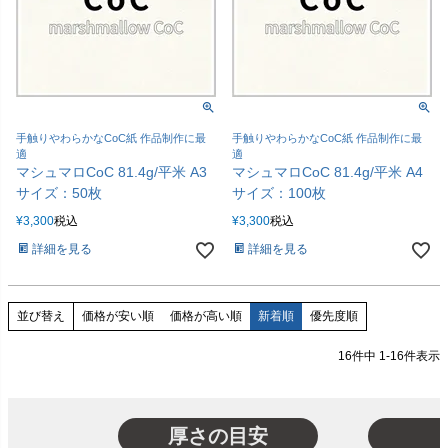
手触りやわらかなCoC紙 作品制作に最
手触りやわらかなCoC紙 作品制作に最
適
適
マシュマロCoC 81.4g/平米 A3
マシュマロCoC 81.4g/平米 A4
サイズ：50枚
サイズ：100枚
¥
3,300
税込
¥
3,300
税込
詳細を見る
詳細を見る
価格が安い順
価格が高い順
新着順
優先度順
並び替え
16
件中
1
-
16
件表示
厚さの目安