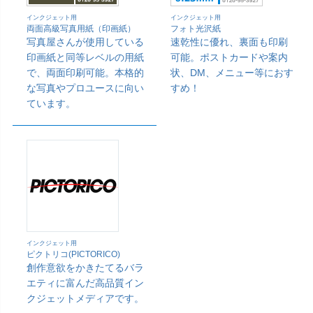
インクジェット用
インクジェット用
両面高級写真用紙（印画紙）
フォト光沢紙
写真屋さんが使用している
速乾性に優れ、裏面も印刷
印画紙と同等レベルの用紙
可能。ポストカードや案内
で、両面印刷可能。本格的
状、DM、メニュー等におす
な写真やプロユースに向い
すめ！
ています。
インクジェット用
ピクトリコ(PICTORICO)
創作意欲をかきたてるバラ
エティに富んだ高品質イン
クジェットメディアです。