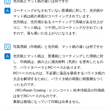
光沢紙とマット紙の違いは何ですか
コーティングがなされていない普通紙に対して、光沢紙や
マット紙は紙の表面がコーティングされています。
光沢紙は、光沢感があるコーティングで高級がある仕上が
りに、マット紙は、ツヤ消しのコーティングがされていま
すので、落ち着いた仕上がりになります。
写真用紙（印画紙）と光沢紙、マット紙の違いは何ですか
光沢紙とマット紙は、普通紙にコーティングした用紙に対
し、印画紙は、紙の上に感光材料（乳剤）を塗布したもの
で、バライタベースとRCベースがあります。
RCベースのものは、不必要に薬品を吸収するバライタ紙の
欠点を解消するために、バライタ紙の両面に樹脂層をつく
ったものです。
（RC=Rasin Coating：レジンコート）松本洋紙店の印画紙
は全てRCベースのものです。
裏面は無地になっていて印刷は出来ません。