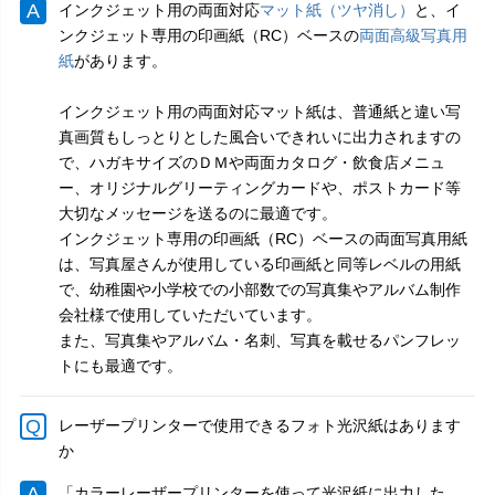
インクジェット用の両面対応
マット紙（ツヤ消し）
と、イ
ンクジェット専用の印画紙（RC）ベースの
両面高級写真用
紙
があります。
インクジェット用の両面対応マット紙は、普通紙と違い写
真画質もしっとりとした風合いできれいに出力されますの
で、ハガキサイズのＤＭや両面カタログ・飲食店メニュ
ー、オリジナルグリーティングカードや、ポストカード等
大切なメッセージを送るのに最適です。
インクジェット専用の印画紙（RC）ベースの両面写真用紙
は、写真屋さんが使用している印画紙と同等レベルの用紙
で、幼稚園や小学校での小部数での写真集やアルバム制作
会社様で使用していただいています。
また、写真集やアルバム・名刺、写真を載せるパンフレッ
トにも最適です。
レーザープリンターで使用できるフォト光沢紙はあります
か
「カラーレーザープリンターを使って光沢紙に出力した