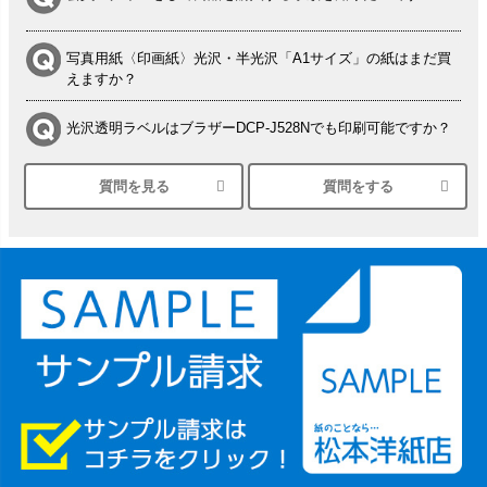
写真用紙〈印画紙〉光沢・半光沢「A1サイズ」の紙はまだ買
えますか？
光沢透明ラベルはブラザーDCP-J528Nでも印刷可能ですか？
質問を見る
質問をする
シルバーペーパーにEPSON EP-30VAで印刷するときの設定
は？
竹尾 DEEP UVヴァンヌーボ スノーホワイトは 大判プリンタ
ーSC-P8050に対応してますか
塩ビのロール紙で離型紙が透明の商品はありますか
つや消し半透明ラベルのロールタイプはありますか？
縦420mm×横650mmの包装紙に適した紙はありますか？