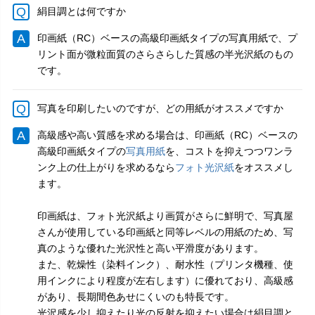
絹目調とは何ですか
印画紙（RC）ベースの高級印画紙タイプの写真用紙で、プ
リント面が微粒面質のさらさらした質感の半光沢紙のもの
です。
写真を印刷したいのですが、どの用紙がオススメですか
高級感や高い質感を求める場合は、印画紙（RC）ベースの
高級印画紙タイプの
写真用紙
を、コストを抑えつつワンラ
ンク上の仕上がりを求めるなら
フォト光沢紙
をオススメし
ます。
印画紙は、フォト光沢紙より画質がさらに鮮明で、写真屋
さんが使用している印画紙と同等レベルの用紙のため、写
真のような優れた光沢性と高い平滑度があります。
また、乾燥性（染料インク）、耐水性（プリンタ機種、使
用インクにより程度が左右します）に優れており、高級感
があり、長期間色あせにくいのも特長です。
光沢感を少し抑えたり光の反射を抑えたい場合は絹目調と