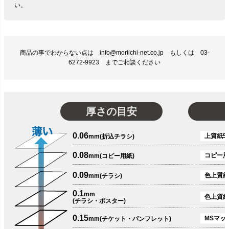
い。
商品の事でわからない点は info@moriichi-net.co.jp もしくは 03-
6272-9923 までご相談ください
厚さの目安
0.06
上質紙51
mm(折込チラシ)
0.08
コピー用
mm(コピー用紙)
0.09
色上質紙
mm(チラシ)
0.1
mm
色上質紙
(チラシ・ポスター)
0.15
MSマット
mm(チケット・パンフレット)