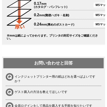
0.17
mm
MSマット
(カタログ・パンフレット)
0.2
MSマット
mm(郵便ハガキ・名刺)
0.24
MSマッ
mm(厚めのポストカード)
※mmは紙によってかわります。プリンタの対応サイズをご確認くださ
い。
お問い合わせと回答
インクジェットプリンター用の紙はどれを選べばよいです
か？
ゲスト購入の方法を教えてほしいです
会員ログインをして商品を購入する手順を知りたいです