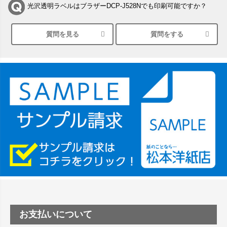
光沢透明ラベルはブラザーDCP-J528Nでも印刷可能ですか？
質問を見る
質問をする
シルバーペーパーにEPSON EP-30VAで印刷するときの設定は？
竹尾 DEEP UVヴァンヌーボ スノーホワイトは 大判プリンター
SC-P8050に対応してますか
塩ビのロール紙で離型紙が透明の商品はありますか
つや消し半透明ラベルのロールタイプはありますか？
縦420mm×横650mmの包装紙に適した紙はありますか？
お支払いについて