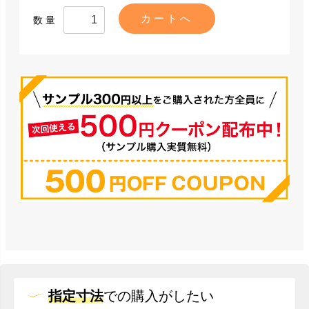
数量
指定寸法
での
購入がしたい