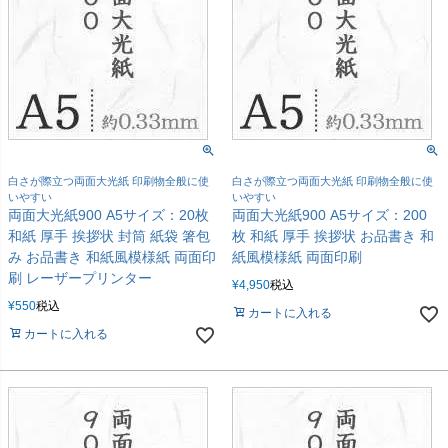
白さが際立つ両面大光紙 印刷物全般に使
白さが際立つ両面大光紙 印刷物全般に使
いやすい
いやすい
両面大光紙900 A5サイズ：20枚
両面大光紙900 A5サイズ：200
和紙 厚手 挨拶状 封筒 紙袋 箸包
枚 和紙 厚手 挨拶状 お品書き 和
み お品書き 和紙風模様紙 両面印
紙風模様紙 両面印刷
刷 レーザープリンター
¥
4,950
税込
¥
550
税込
カートに入れる
カートに入れる