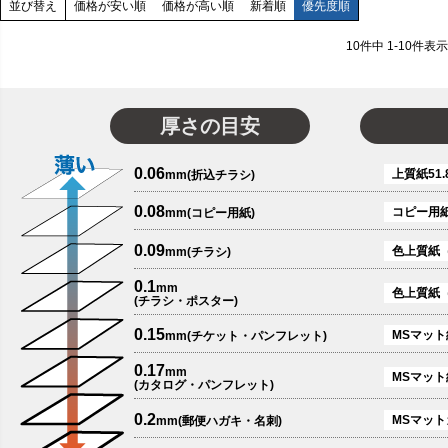
価格が安い順
価格が高い順
新着順
優先度順
並び替え
10
件中
1
-
10
件表示
厚さの目安
0.06
上質紙51.
mm(折込チラシ)
0.08
コピー用
mm(コピー用紙)
0.09
色上質紙
mm(チラシ)
0.1
mm
色上質紙
(チラシ・ポスター)
0.15
MSマット紙
mm(チケット・パンフレット)
0.17
mm
MSマット
(カタログ・パンフレット)
0.2
MSマットカ
mm(郵便ハガキ・名刺)