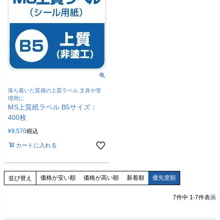
落ち着いた質感の上質ラベル 文具や管
理用に
MS上質紙ラベル B5サイズ：
400枚
¥
9,570
税込
カートに入れる
価格が安い順
価格が高い順
新着順
優先度順
並び替え
7
件中
1
-
7
件表示