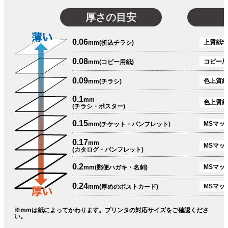
厚さの目安
0.06
上質紙51
mm(折込チラシ)
0.08
コピー用
mm(コピー用紙)
0.09
色上質紙
mm(チラシ)
0.1
mm
色上質紙
(チラシ・ポスター)
0.15
MSマット
mm(チケット・パンフレット)
0.17
mm
MSマット
(カタログ・パンフレット)
0.2
MSマット
mm(郵便ハガキ・名刺)
0.24
MSマッ
mm(厚めのポストカード)
※mmは紙によってかわります。プリンタの対応サイズをご確認くださ
い。