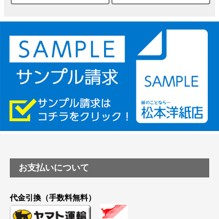
は？
竹尾 DEEP UVヴァンヌーボ スノーホワイトは 大判プリンタ
ーSC-P8050に対応してますか
塩ビのロール紙で離型紙が透明の商品はありますか
つや消し半透明ラベルのロールタイプはありますか？
縦420mm×横650mmの包装紙に適した紙はありますか？
お支払いについて
代金引換（手数料無料）