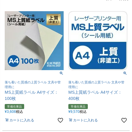
落ち着いた質感の上質ラベル 文具や管
落ち着いた質感の上質ラベル 文具や管
理用に
理用に
MS上質紙ラベル A4サイズ：
MS上質紙ラベル A4サイズ：
100枚
400枚
常備在庫品
常備在庫品
¥
3,608
税込
¥
9,570
税込
カートに入れる
カートに入れる