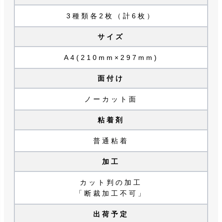
3種類各2枚（計6枚）
サイズ
A4(210mm×297mm)
面付け
ノーカット面
粘着剤
普通粘着
加工
カット判の加工
「断裁加工不可」
出荷予定