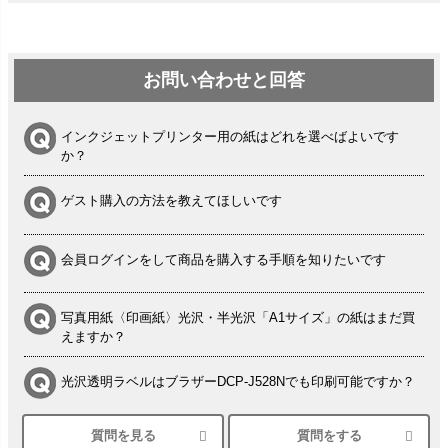
お問い合わせと回答
インクジェットプリンター用の紙はどれを選べばよいです
か？
ゲスト購入の方法を教えてほしいです
会員ログインをして商品を購入する手順を知りたいです
写真用紙〈印画紙〉光沢・半光沢「A1サイズ」の紙はまだ買
えますか？
光沢透明ラベルはブラザーDCP-J528Nでも印刷可能ですか？
質問を見る
質問をする
シルバーペーパーにEPSON EP-30VAで印刷するときの設定