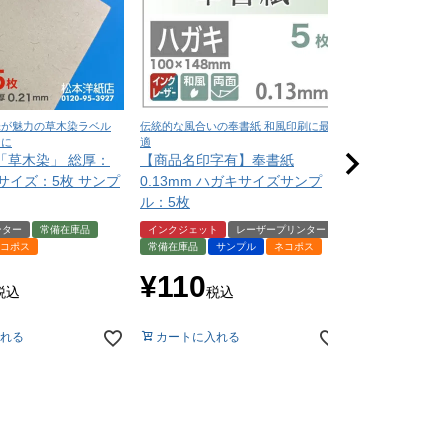
味が魅力の草木染ラベル
伝統的な風合いの奉書紙 和風印刷に最
深い色味と上質な質
ンに
適
印刷に最適
「草木染」 総厚：
【商品名印字有】奉書紙
NTラシャ A
A4サイズ：5枚 サンプ
0.13mm ハガキサイズサンプ
（お試し用紙
ル：5枚
届いてからの
ンター
常備在庫品
インクジェット
レーザープリンター
サンプル
ネコ
コポス
常備在庫品
サンプル
ネコポス
¥
550
税
¥
110
税込
税込
カートに入れ
れる
カートに入れる