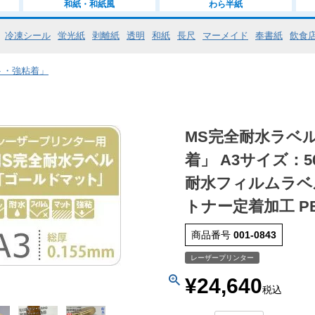
和紙・和紙風
わら半紙
冷凍シール
蛍光紙
剥離紙
透明
和紙
長尺
マーメイド
奉書紙
飲食
ト・強粘着」
MS完全耐水ラベ
着」 A3サイズ：
耐水フィルムラベ
トナー定着加工 PE
商品番号
001-0843
レーザープリンター
¥
24,640
税込