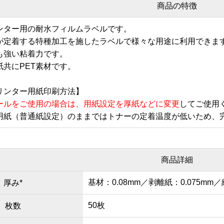
商品の特徴
ンター用の耐水フィルムラベルです。
が定着する特種加工を施したラベルで様々な用途に利用できま
も強い粘着力です。
紙共にPET素材です。
リンター用紙印刷方法】
ールをご使用の場合は、用紙設定を厚紙などに変更
してご使用
用紙（普通紙設定）のままではトナーの定着温度が低いため、
商品詳細
基材：0.08mm／剥離紙：0.075mm／
厚み*
50枚
枚数