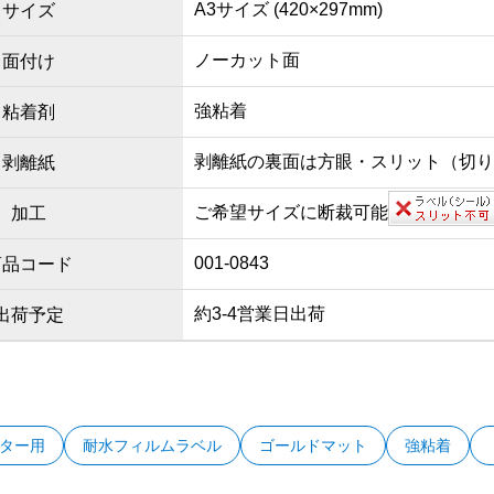
A3サイズ (420×297mm)
サイズ
ノーカット面
面付け
強粘着
粘着剤
剥離紙の裏面は方眼・スリット（切
剥離紙
ご希望サイズに断裁可能
加工
001-0843
商品コード
約3-4営業日出荷
出荷予定
ター用
耐水フィルムラベル
ゴールドマット
強粘着