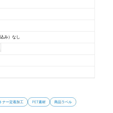
り込み）なし
トナー定着加工
PET素材
商品ラベル