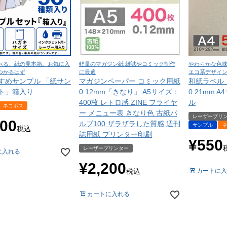
べる、紙の見本箱。お気に入
軽量のマガジン紙 雑誌やコミック制作
やわらかな色
つかるはず
に最適
エコ系デザイ
すめサンプル 「紙サン
マガジンペーパー コミック用紙
和紙ラベル
ト」箱入り
0.12mm「きなり」 A5サイズ：
0.21mm 
400枚 レトロ感 ZINE フライヤ
ル
ネコポス
ー メニュー表 きなり色 古紙パ
レーザープリ
100
ルプ100 ザラザラした質感 週刊
サンプル
ネ
税込
誌用紙 プリンター印刷
¥
550
レーザープリンター
に入れる
¥
2,200
税込
カートに入
カートに入れる