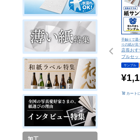
手触りで選
りの紙が見
店長おす
プルセッ
サンプル
¥
1,
カート
加工