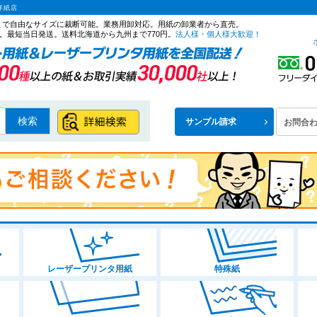
洋紙店
ズまで自由なサイズに裁断可能。業務用卸対応。用紙の卸業者から直売。
。最短当日発送。送料北海道から九州まで770円。
法人様・個人様大歓迎！
検索
サンプル請求
お問合
レーザープリンタ用紙
特殊紙