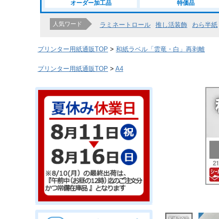
オーダー加工品
特価品
人気ワード
ラミネートロール
推し活装飾
わら半紙
プリンター用紙通販TOP
和紙ラベル「雲竜・白」再剥離
プリンター用紙通販TOP
A4