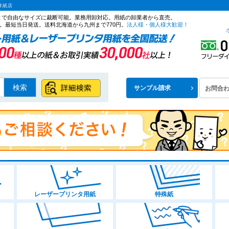
洋紙店
ズまで自由なサイズに裁断可能。業務用卸対応。用紙の卸業者から直売。
。最短当日発送。送料北海道から九州まで770円。
法人様・個人様大歓迎！
検索
サンプル請求
お問合
レーザープリンタ用紙
特殊紙