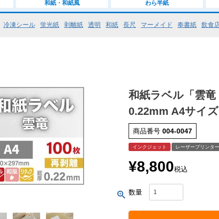
和紙・和紙風
わら半紙
冷凍シール
蛍光紙
剥離紙
透明
和紙
長尺
マーメイド
奉書紙
飲食
和紙ラベル「雲竜・
0.22mm A4サイ
商品番号
004-0047
インクジェット
レーザープリンタ
¥
8,800
税込