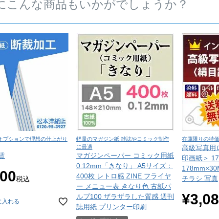
にこんな商品もいかがでしょうか？
オプションで理想の仕上がり
軽量のマガジン紙 雑誌やコミック制作
在庫限りの特
に最適
高級写真用
賃
マガジンペーパー コミック用紙
印画紙＞ 1
0.12mm「きなり」 A5サイズ：
178mm×3
100
400枚 レトロ感 ZINE フライヤ
チラシ 写真
税込
ー メニュー表 きなり色 古紙パ
¥
3,0
ルプ100 ザラザラした質感 週刊
に入れる
誌用紙 プリンター印刷