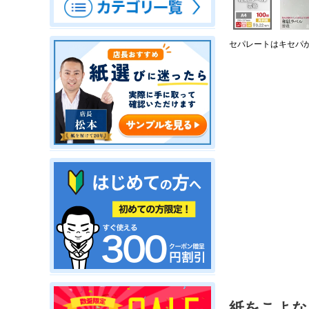
セパレートはキセパ
紙をこよな