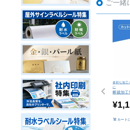
ご一緒
多彩な加工
に
断裁加工
¥
1,
カート