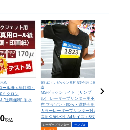
価用紙
破れにくいゼッケン素材 屋外利用に最
吸水性に優れた吸
ロール紙＜絹目調・
適
整に最適
MSゼッケンライト（サンプ
吸取紙 0.26m
70ミクロン
ル） レーザープリンター用不織
枚
0M (送料無料) 耐水
布 マラソン・駅伝・運動会用
常備在庫品
サ
カラーレーザープリンター対応
¥
550
80
高耐久/耐水性 A4サイズ：5枚
税
税込
レーザープリンター
サンプル
ネコポス