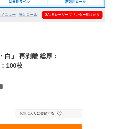
冷食用ラベル
溶剤用ロール
店メニュー
溶剤ロール
SALE レーザープリンター用はがき
白」 再剥離 総厚：
ズ：100枚
ー
お気に入りに登録する