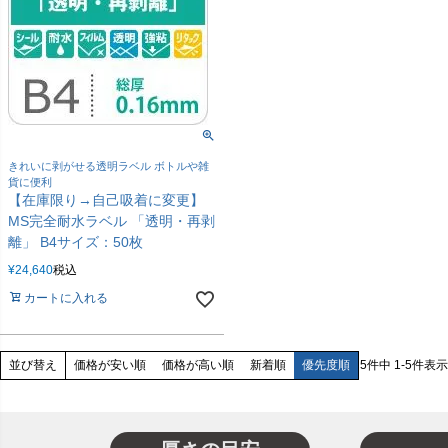
きれいに剥がせる透明ラベル ボトルや雑
貨に便利
【在庫限り→自己吸着に変更】
MS完全耐水ラベル 「透明・再剥
離」 B4サイズ：50枚
¥
24,640
税込
カートに入れる
価格が安い順
価格が高い順
新着順
優先度順
5
件中
1
-
5
件表示
並び替え