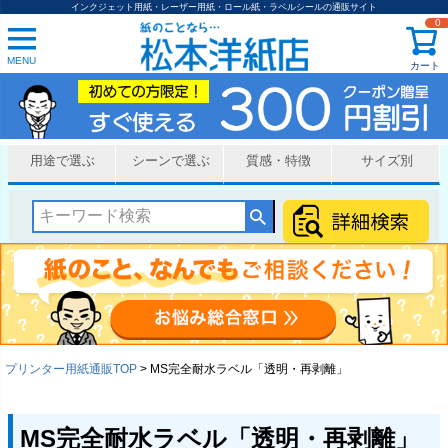
インクジェット用紙・レーザー用紙・ロール紙・ラベルシールの通販サイト
0
MENU
カート
用途で選ぶ
シーンで選ぶ
質感・特徴
サイズ別
プリンター用紙通販TOP
MS完全耐水ラベル「透明・再剥離」
MS完全耐水ラベル「透明・再剥離」