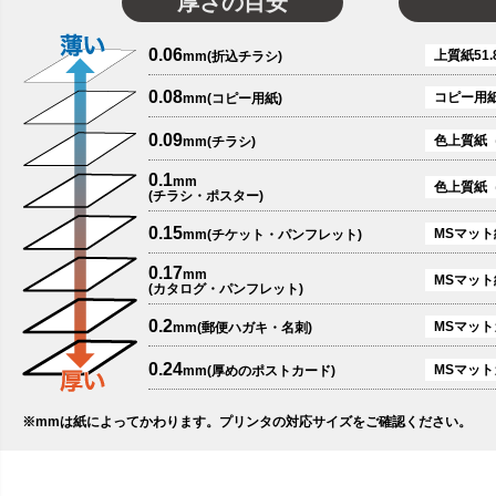
厚さの目安
0.06
上質紙51.
mm(折込チラシ)
0.08
コピー用
mm(コピー用紙)
0.09
色上質紙
mm(チラシ)
0.1
mm
色上質紙
(チラシ・ポスター)
0.15
MSマット紙
mm(チケット・パンフレット)
0.17
mm
MSマット
(カタログ・パンフレット)
0.2
MSマットカ
mm(郵便ハガキ・名刺)
0.24
MSマット
mm(厚めのポストカード)
※mmは紙によってかわります。プリンタの対応サイズをご確認ください。