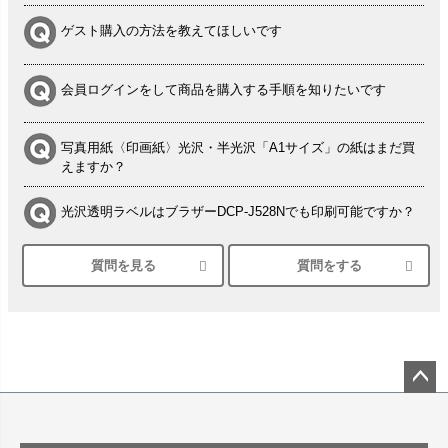
ゲスト購入の方法を教えてほしいです
会員ログインをして商品を購入する手順を知りたいです
写真用紙〈印画紙〉光沢・半光沢「A1サイズ」の紙はまだ買
えますか？
光沢透明ラベルはブラザーDCP-J528Nでも印刷可能ですか？
質問を見る
質問をする
シルバーペーパーにEPSON EP-30VAで印刷するときの設定
は？
竹尾 DEEP UVヴァンヌーボ スノーホワイトは 大判プリンタ
ーSC-P8050に対応してますか
塩ビのロール紙で離型紙が透明の商品はありますか
ペー
ジト
ップ