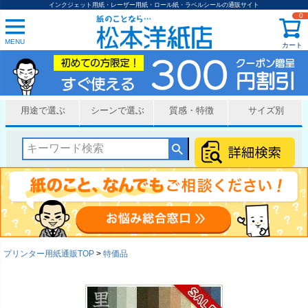
インクジェット用紙・レーザー用紙・ロール紙・ラベルシールの通販サイト
0
MENU
カート
用途で選ぶ
シーンで選ぶ
質感・特徴
サイズ別
プリンター用紙通販TOP
特価品