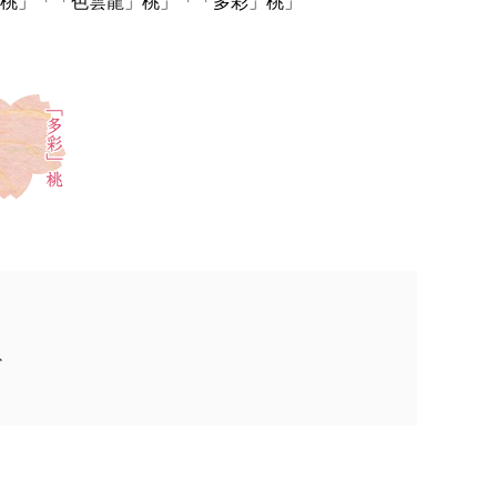
」桃」「「色雲龍」桃」「「多彩」桃」
ど