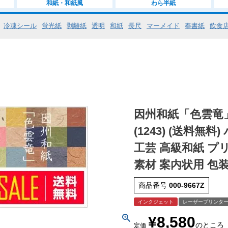
和紙・和紙風
わら半紙
冷凍シール
蛍光紙
剥離紙
透明
和紙
長尺
マーメイド
奉書紙
飲食
因州和紙「色雲竜」
(1243) (送料無
工芸 高級和紙 プ
素材 案内状用 包
商品番号
000-9667Z
インクジェット
レーザープリンタ
¥
8,580
のところ
定価