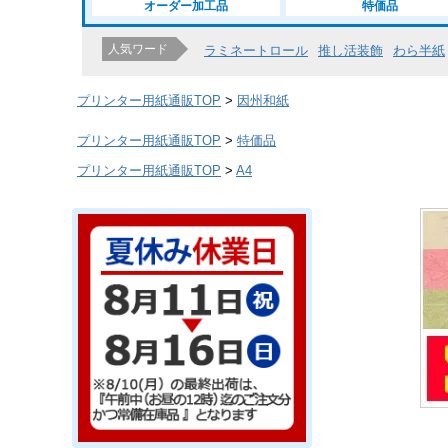
オーダー加工品
特価品
人気ワード
ラミネートロール
推し活装飾
わら半紙
プリンター用紙通販TOP
因州和紙
プリンター用紙通販TOP
特価品
プリンター用紙通販TOP
A4