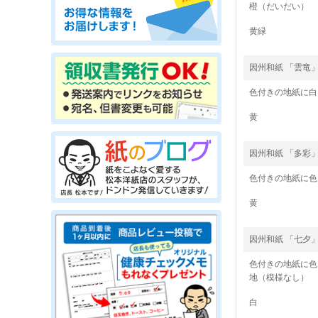
橙（だいだい）
黄緑
因州和紙 「雲竜
色付きの地紙に白
黄
因州和紙 「多彩
色付きの地紙に色
黄
因州和紙 「七夕
色付きの地紙に色
地（模様なし）
白