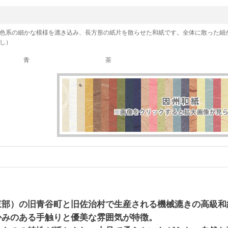
」
色系の細かな模様を漉き込み、長方形の紙片を散らせた和紙です。全体に散った細
し）
青
茶
東部）の旧青谷町と旧佐治村で生産される機械漉きの高級和
かみのある手触りと優美な雰囲気が特徴。