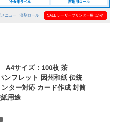
冷食用ラベル
溶剤用ロール
店メニュー
溶剤ロール
SALE レーザープリンター用はがき
 A4サイズ：100枚 茶
料) パンフレット 因州和紙 伝統
リンター対応 カード作成 封筒
装紙用途
ー