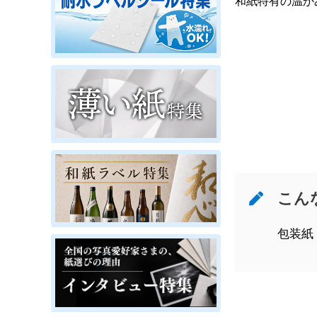
和紙特有の温か
こん
包装紙