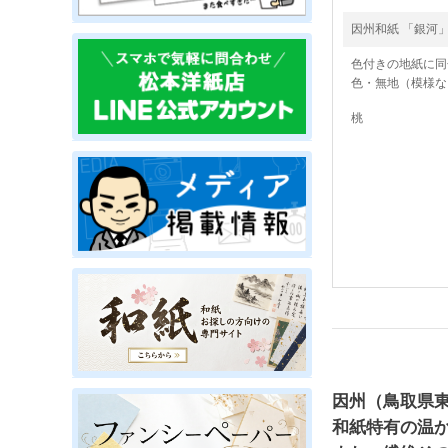
因州和紙 「銀河
色付きの地紙に同
色・無地（模様な
桃
因州（鳥取県
和紙特有の温