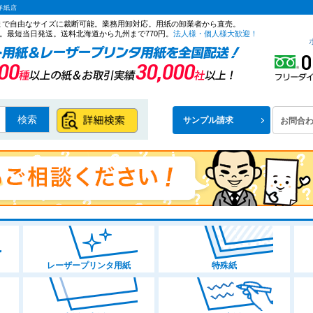
洋紙店
ズまで自由なサイズに裁断可能。業務用卸対応。用紙の卸業者から直売。
。最短当日発送。送料北海道から九州まで770円。
法人様・個人様大歓迎！
検索
サンプル請求
お問合
レーザープリンタ用紙
特殊紙