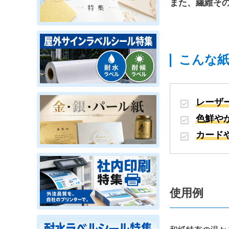
また、繊維そ
こんな
レーザ
色鮮や
カード
使用例