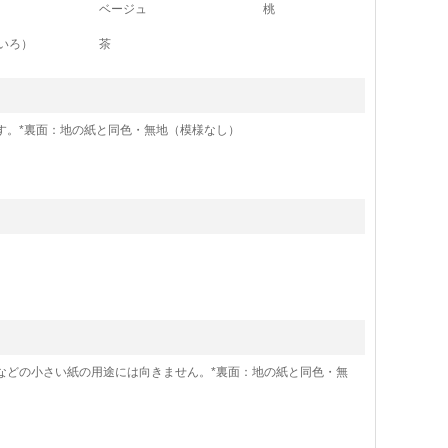
ベージュ
桃
いろ）
茶
す。*裏面：地の紙と同色・無地（模様なし）
などの小さい紙の用途には向きません。*裏面：地の紙と同色・無