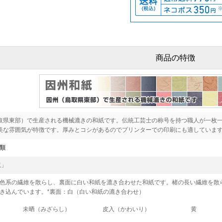
商品の特徴
取県東部）で生産される機械漉きの和紙です。伝統工芸士の称号を持つ職人が一枚
美な雰囲気が特徴です。厚みとコシがあるのでプリンターでの印刷にも適していま
類
竜」
色系の繊維を散らし、裏面に白い和紙を漉き合わせた和紙です。楮の長い繊維を散
き込んでいます。*裏面：白（白い和紙の漉き合わせ）
未晒（みざらし）
皮入（かわいり）
黄