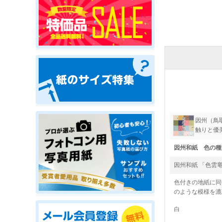
因州（鳥
触りと優
因州和紙 色の種
因州和紙 「色雲
色付きの地紙に同
のような模様を漉
白