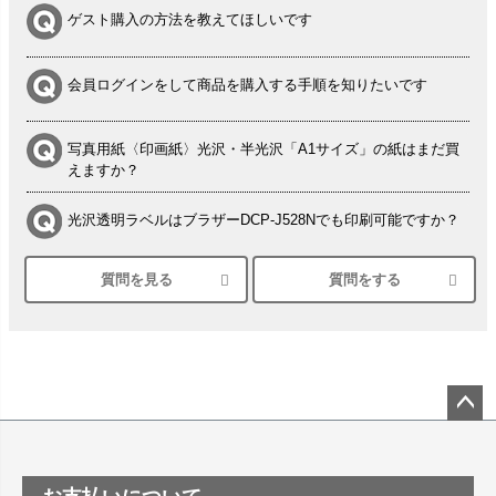
ゲスト購入の方法を教えてほしいです
会員ログインをして商品を購入する手順を知りたいです
写真用紙〈印画紙〉光沢・半光沢「A1サイズ」の紙はまだ買
えますか？
光沢透明ラベルはブラザーDCP-J528Nでも印刷可能ですか？
質問を見る
質問をする
シルバーペーパーにEPSON EP-30VAで印刷するときの設定
は？
竹尾 DEEP UVヴァンヌーボ スノーホワイトは 大判プリンタ
ーSC-P8050に対応してますか
塩ビのロール紙で離型紙が透明の商品はありますか
ペー
ジト
ップ
つや消し半透明ラベルのロールタイプはありますか？
へ