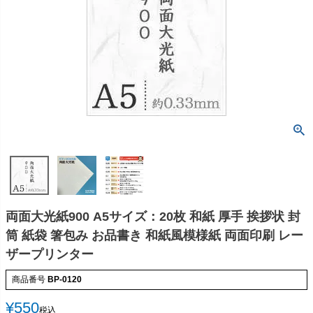
両面大光紙900 A5サイズ：20枚 和紙 厚手 挨拶状 封
筒 紙袋 箸包み お品書き 和紙風模様紙 両面印刷 レー
ザープリンター
商品番号
BP-0120
¥
550
税込