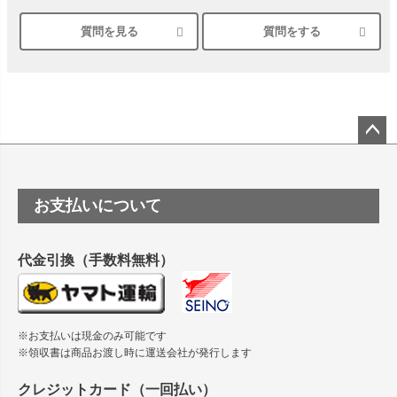
質問を見る
質問をする
シルバーペーパーにEPSON EP-30VAで印刷するときの設定
は？
竹尾 DEEP UVヴァンヌーボ スノーホワイトは 大判プリンタ
ーSC-P8050に対応してますか
塩ビのロール紙で離型紙が透明の商品はありますか
ペー
ジト
ップ
つや消し半透明ラベルのロールタイプはありますか？
お支払いについて
へ
縦420mm×横650mmの包装紙に適した紙はありますか？
代金引換（手数料無料）
※お支払いは現金のみ可能です
※領収書は商品お渡し時に運送会社が発行します
クレジットカード（一回払い）