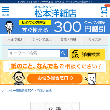
インクジェット用紙・レーザー用紙・ロール紙・ラベルシールの通販サイト
0
MENU
カート
用途で選ぶ
シーンで選ぶ
質感・特徴
サイズ別
プリンター用紙通販TOP
両面大光紙