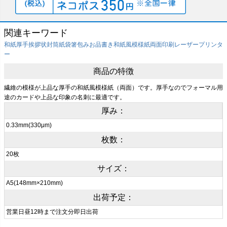
関連キーワード
和紙
厚手
挨拶状
封筒
紙袋
箸包み
お品書き
和紙風模様紙
両面印刷
レーザープリンタ
ー
商品の特徴
繊維の模様が上品な厚手の和紙風模様紙（両面）です。厚手なのでフォーマル用
途のカードや上品な印象の名刺に最適です。
厚み：
0.33mm(330μm)
枚数：
20枚
サイズ：
A5(148mm×210mm)
出荷予定：
営業日昼12時まで注文分即日出荷