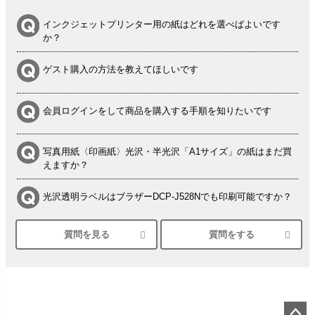
インクジェットプリンター用の紙はどれを選べばよいです
か？
ゲスト購入の方法を教えてほしいです
会員ログインをして商品を購入する手順を知りたいです
写真用紙〈印画紙〉光沢・半光沢「A1サイズ」の紙はまだ買
えますか？
光沢透明ラベルはブラザーDCP-J528Nでも印刷可能ですか？
質問を見る
質問をする
シルバーペーパーにEPSON EP-30VAで印刷するときの設定
は？
竹尾 DEEP UVヴァンヌーボ スノーホワイトは 大判プリンタ
ーSC-P8050に対応してますか