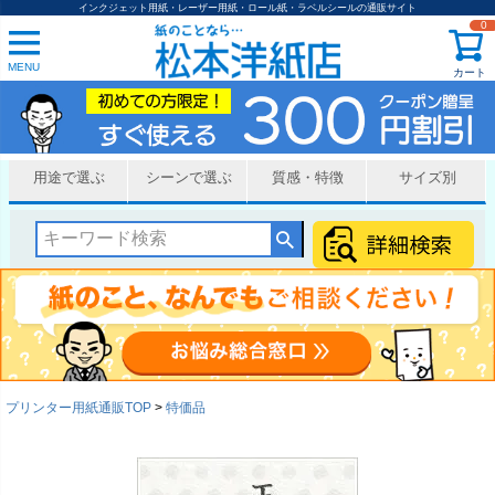
インクジェット用紙・レーザー用紙・ロール紙・ラベルシールの通販サイト
0
MENU
カート
用途で選ぶ
シーンで選ぶ
質感・特徴
サイズ別
プリンター用紙通販TOP
特価品