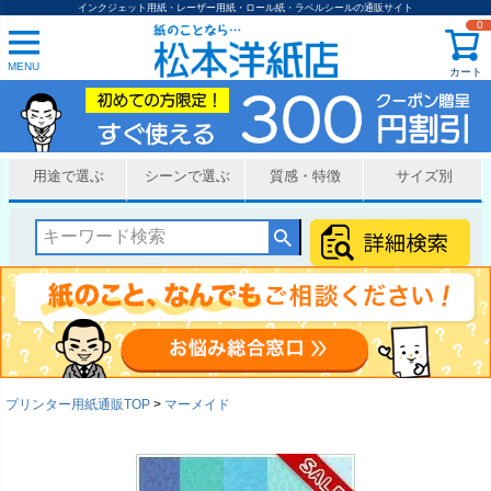
インクジェット用紙・レーザー用紙・ロール紙・ラベルシールの通販サイト
0
MENU
カート
用途で選ぶ
シーンで選ぶ
質感・特徴
サイズ別
プリンター用紙通販TOP
マーメイド