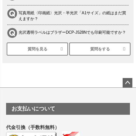
写真用紙〈印画紙〉光沢・半光沢「A1サイズ」の紙はまだ買
えますか？
光沢透明ラベルはブラザーDCP-J528Nでも印刷可能ですか？
質問を見る
質問をする
シルバーペーパーにEPSON EP-30VAで印刷するときの設定
は？
竹尾 DEEP UVヴァンヌーボ スノーホワイトは 大判プリンタ
ーSC-P8050に対応してますか
塩ビのロール紙で離型紙が透明の商品はありますか
ペー
ジト
ップ
つや消し半透明ラベルのロールタイプはありますか？
お支払いについて
へ
縦420mm×横650mmの包装紙に適した紙はありますか？
代金引換（手数料無料）