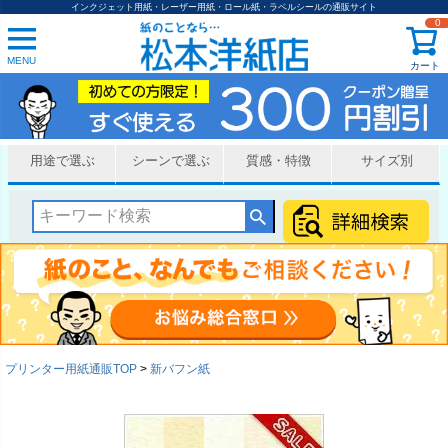
インクジェット用紙・レーザー用紙・ロール紙・ラベルシールの通販サイト
0
MENU
カート
用途で選ぶ
シーンで選ぶ
質感・特徴
サイズ別
プリンター用紙通販TOP
新バフン紙