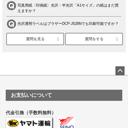
写真用紙〈印画紙〉光沢・半光沢「A1サイズ」の紙はまだ買
えますか？
光沢透明ラベルはブラザーDCP-J528Nでも印刷可能ですか？
質問を見る
質問をする
シルバーペーパーにEPSON EP-30VAで印刷するときの設定
は？
竹尾 DEEP UVヴァンヌーボ スノーホワイトは 大判プリンタ
ーSC-P8050に対応してますか
塩ビのロール紙で離型紙が透明の商品はありますか
ペー
ジト
ップ
つや消し半透明ラベルのロールタイプはありますか？
お支払いについて
へ
縦420mm×横650mmの包装紙に適した紙はありますか？
代金引換（手数料無料）