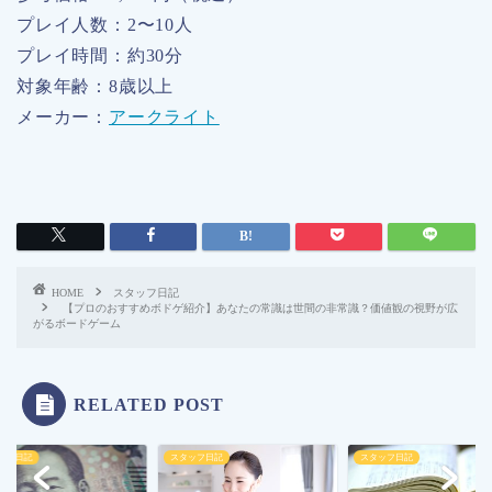
プレイ人数：2〜10人
プレイ時間：約30分
対象年齢：8歳以上
メーカー：
アークライト
HOME
スタッフ日記
【プロのおすすめボドゲ紹介】あなたの常識は世間の非常識？価値観の視野が広
がるボードゲーム
RELATED POST
ッフ日記
スタッフ日記
スタッフ日記