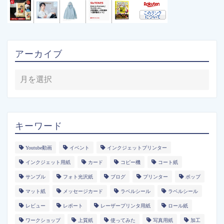
アーカイブ
キーワード
Youtube動画
イベント
インクジェットプリンター
インクジェット用紙
カード
コピー機
コート紙
サンプル
フォト光沢紙
ブログ
プリンター
ポップ
マット紙
メッセージカード
ラベルシール
ラベルシール
レビュー
レポート
レーザープリンタ用紙
ロール紙
ワークショップ
上質紙
使ってみた
写真用紙
加工