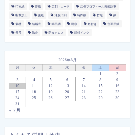
印画紙
厚紙
名刺・カード
店長プロフィール掲載記事
断裁加工
更紙
活版印刷
特殊紙
竹尾
紙
素材
結婚式
絹目調
耐水
色付き
色画用紙
長尺
防炎
防炎クロス
顔料インク
2026年8月
月
火
水
木
金
土
日
1
2
3
4
5
6
7
8
9
10
11
12
13
14
15
16
17
18
19
20
21
22
23
24
25
26
27
28
29
30
31
« 7月