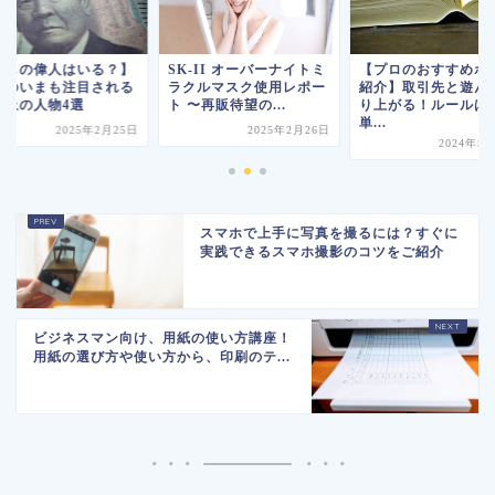
推しの偉人はいる？】
SK-II オーバーナイトミ
【プロのおすすめボ
和のいまも注目される
ラクルマスク使用レポー
紹介】取引先と遊ん
史上の人物4選
ト 〜再販待望の...
り上がる！ルールは
単...
2025年2月25日
2025年2月26日
2024年5
スマホで上手に写真を撮るには？すぐに
実践できるスマホ撮影のコツをご紹介
ビジネスマン向け、用紙の使い方講座！
用紙の選び方や使い方から、印刷のテ...