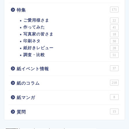
特集
171
ご愛用様さま
22
作ってみた
41
写真家の皆さま
18
印刷ネタ
30
紙好きレビュー
28
調査・比較
51
紙イベント情報
37
紙のコラム
218
紙マンガ
8
質問
15