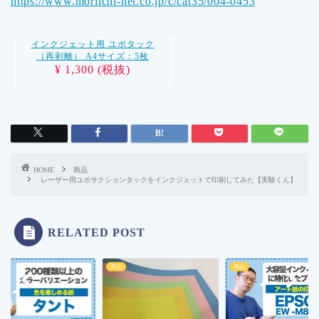
https://www.moriichi-net.co.jp/c/cat35/004-0453
インクジェット用 ユポタック
（再剥離） A4サイズ：5枚
¥ 1,300 (税抜)
HOME
商品
レーザー用ユポサクションタックをインクジェットで印刷してみた【実験くん】
RELATED POST
商品
商品