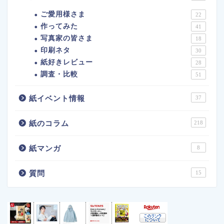
ご愛用様さま
22
作ってみた
41
写真家の皆さま
18
印刷ネタ
30
紙好きレビュー
28
調査・比較
51
紙イベント情報
37
紙のコラム
218
紙マンガ
8
質問
15