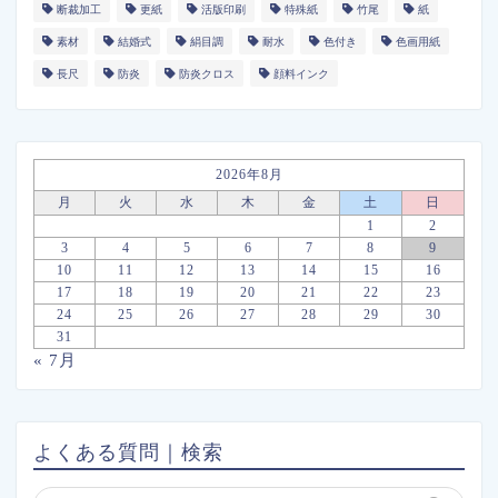
断裁加工
更紙
活版印刷
特殊紙
竹尾
紙
素材
結婚式
絹目調
耐水
色付き
色画用紙
長尺
防炎
防炎クロス
顔料インク
2026年8月
月
火
水
木
金
土
日
1
2
3
4
5
6
7
8
9
10
11
12
13
14
15
16
17
18
19
20
21
22
23
24
25
26
27
28
29
30
31
« 7月
よくある質問｜検索