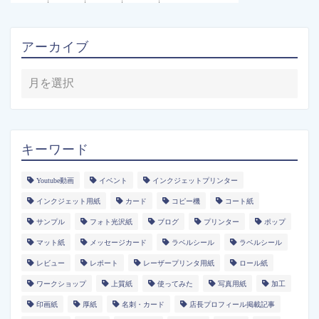
アーカイブ
キーワード
Youtube動画
イベント
インクジェットプリンター
インクジェット用紙
カード
コピー機
コート紙
サンプル
フォト光沢紙
ブログ
プリンター
ポップ
マット紙
メッセージカード
ラベルシール
ラベルシール
レビュー
レポート
レーザープリンタ用紙
ロール紙
ワークショップ
上質紙
使ってみた
写真用紙
加工
印画紙
厚紙
名刺・カード
店長プロフィール掲載記事