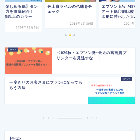
色を楽しめる紙】タン
色上質ラベルの色味をチ
エプソン EW-M873
の魅力を徹底紹介！
ェック
アート紙印刷比較！
00種類以上のカラー
印刷に特化した大...
.
2018年1月30日
2024年1
2024年12月5日
~2020秋・エプソン発~最近の高画質プ
リンターを見逃すな！！
一度きりのお客さまにファンになっても
らう方法
検索