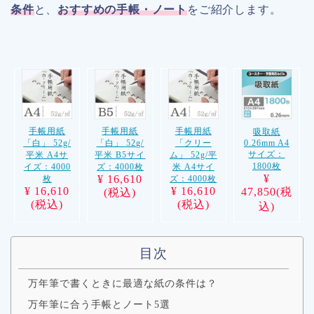
条件
と、
おすすめの手帳・ノート
をご紹介します。
手帳用紙
手帳用紙
手帳用紙
吸取紙
0.26mm A4
「白」 52g/
「白」 52g/
「クリー
サイズ：
平米 A4サ
平米 B5サイ
ム」 52g/平
1800枚
イズ：4000
ズ：4000枚
米 A4サイ
¥
¥ 16,610
枚
ズ：4000枚
¥ 16,610
¥ 16,610
47,850(税
(税込)
(税込)
(税込)
込)
目次
万年筆で書くときに最適な紙の条件は？
万年筆に合う手帳とノート5選