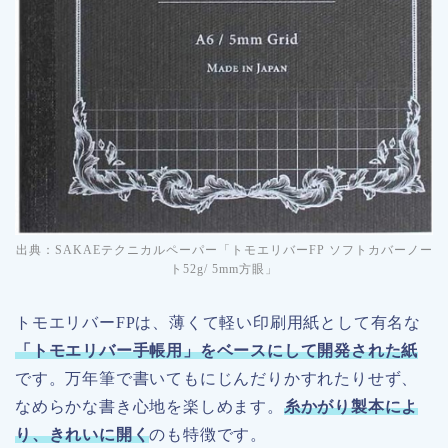
出典：SAKAEテクニカルペーパー「トモエリバーFP ソフトカバーノー
ト52g/ 5mm方眼」
トモエリバーFPは、薄くて軽い印刷用紙として有名な
「トモエリバー手帳用」をベースにして開発された紙
です。万年筆で書いてもにじんだりかすれたりせず、
なめらかな書き心地を楽しめます。
糸かがり製本によ
り、きれいに開く
のも特徴です。