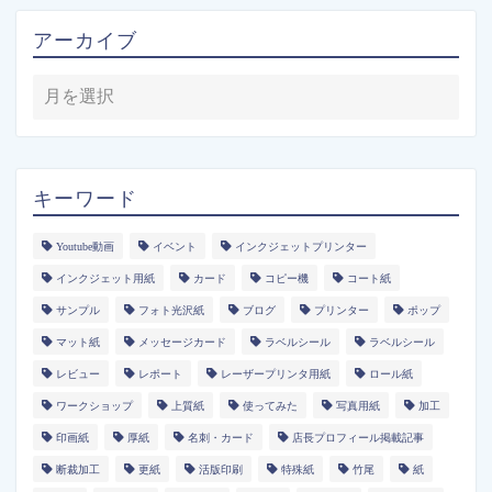
アーカイブ
キーワード
Youtube動画
イベント
インクジェットプリンター
インクジェット用紙
カード
コピー機
コート紙
サンプル
フォト光沢紙
ブログ
プリンター
ポップ
マット紙
メッセージカード
ラベルシール
ラベルシール
レビュー
レポート
レーザープリンタ用紙
ロール紙
ワークショップ
上質紙
使ってみた
写真用紙
加工
印画紙
厚紙
名刺・カード
店長プロフィール掲載記事
断裁加工
更紙
活版印刷
特殊紙
竹尾
紙