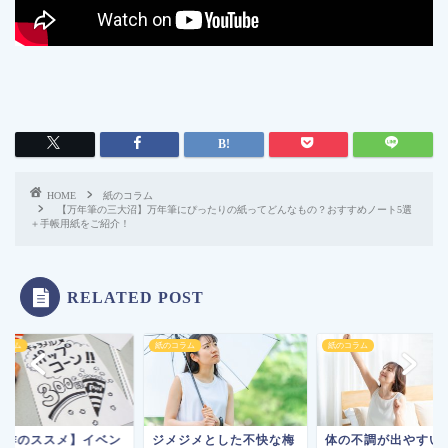
HOME
紙のコラム
【万年筆の三大沼】万年筆にぴったりの紙ってどんなもの？おすすめノート5選
＋手帳用紙をご紹介！
RELATED POST
コラム
紙のコラム
紙のコラム
自作のススメ】イベン
ジメジメとした不快な梅
体の不調が出やすい