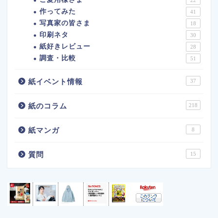
作ってみた
41
写真家の皆さま
18
印刷ネタ
30
紙好きレビュー
28
調査・比較
51
紙イベント情報
37
紙のコラム
218
紙マンガ
8
質問
15