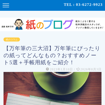
紙をこよなく愛する松本洋紙店のスタッフが、紙の使い心地や、使用例、豆知識などをドンドン発
TEL : 03-6272-9923
信！ | 紙のブログ
紙のコラム
【万年筆の三大沼】万年筆にぴったり
の紙ってどんなもの？おすすめノー
ト5選＋手帳用紙をご紹介！
2023年1月10日
/
2026年8月3日