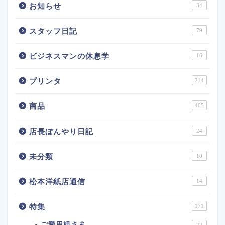
お知らせ
34
スタッフ日記
79
ビジネスマンの休息学
16
プリンタ
214
商品
405
店長ぼんやり日記
24
未分類
10
松本洋紙店通信
14
特集
171
ご愛用様さま
22