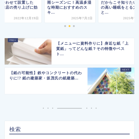
に合わせて設置した
雨シーズンに！高温多湿
だからこそ知りたい
！お店の売り上げに効
な時期におすすめのス
の高い睡眠をとる方
.
キ...
と...
2022年12月19日
2025年7月2日
2025年7
【メニューに資料作りに】身近な紙「上
質紙」ってどんな紙？その特徴やベス
ト...
【紙の可能性】鉄やコンクリートの代わ
りに!? 紙の建築家・坂茂氏の紙建築...
検索