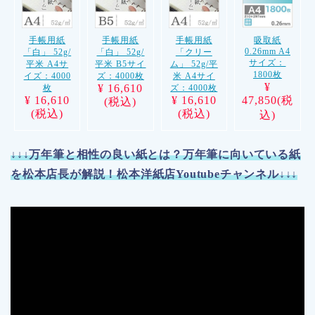
手帳用紙
手帳用紙
手帳用紙
吸取紙
0.26mm A4
「白」 52g/
「白」 52g/
「クリー
サイズ：
平米 A4サ
平米 B5サイ
ム」 52g/平
1800枚
イズ：4000
ズ：4000枚
米 A4サイ
¥
¥ 16,610
枚
ズ：4000枚
¥ 16,610
¥ 16,610
47,850(税
(税込)
(税込)
(税込)
込)
↓↓↓万年筆と相性の良い紙とは？万年筆に向いている紙
を松本店長が解説！松本洋紙店Youtubeチャンネル↓↓↓