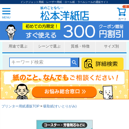
インクジェット用紙・レーザー用紙・ロール紙・ラベルシールの通販サイト
0
MENU
カート
用途で選ぶ
シーンで選ぶ
質感・特徴
サイズ別
プリンター用紙通販TOP
吸取紙(すいとりがみ)