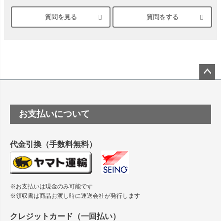
質問を見る
質問をする
シルバーペーパーにEPSON EP-30VAで印刷するときの設定
は？
竹尾 DEEP UVヴァンヌーボ スノーホワイトは 大判プリンタ
ーSC-P8050に対応してますか
塩ビのロール紙で離型紙が透明の商品はありますか
ペー
ジト
ップ
つや消し半透明ラベルのロールタイプはありますか？
お支払いについて
へ
縦420mm×横650mmの包装紙に適した紙はありますか？
代金引換（手数料無料）
※お支払いは現金のみ可能です
※領収書は商品お渡し時に運送会社が発行します
クレジットカード（一回払い）