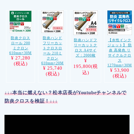
防炎ハンド
防炎クロス
防炎ハンドフ
【水性インク
フリーカッ
ロール 200
リーカットク
ジェット】 防
トクロスロ
ミクロン
ロス A4サイ
炎 高発色 リ
610mm×30M
ール 210ミ
ズ：2000枚
サイクルクロ
¥ 27,280
クロン
¥
ス
610mm×20M
(税込)
1270mm×30M
195,800(税
¥ 25,740
¥ 53,900
込)
(税込)
(税込)
↓↓↓本当に燃えない？松本店長がYoutubeチャンネルで
防炎クロスを検証！↓↓↓