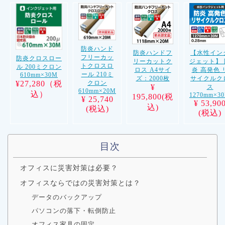
防炎ハンド
防炎ハンドフ
【水性イン
フリーカッ
防炎クロスロー
リーカットク
ジェット】 
トクロスロ
ル 200ミクロン
ロス A4サイ
炎 高発色 
ール 210ミ
610mm×30M
ズ：2000枚
サイクルク
¥27,280（税
クロン
¥
ス
610mm×20M
込）
1270mm×3
195,800(税
¥ 25,740
¥ 53,90
込)
(税込)
(税込)
目次
オフィスに災害対策は必要？
オフィスならではの災害対策とは？
データのバックアップ
パソコンの落下・転倒防止
オフィス家具の固定