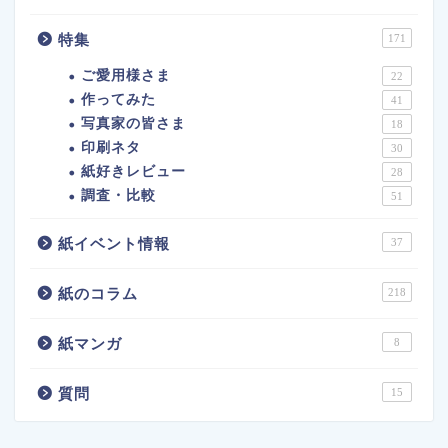
特集
171
ご愛用様さま
22
作ってみた
41
写真家の皆さま
18
印刷ネタ
30
紙好きレビュー
28
調査・比較
51
紙イベント情報
37
紙のコラム
218
紙マンガ
8
質問
15