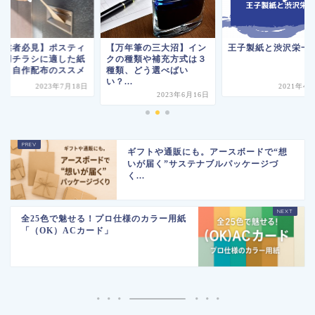
ポスティ
【万年筆の三大沼】イン
王子製紙と渋沢栄一
【事
適した紙
クの種類や補充方式は３
ング
のススメ
種類、どう選べばい
とは
い？...
年7月18日
2021年4月13日
2023年6月16日
ギフトや通販にも。アースボードで“想
いが届く”サステナブルパッケージづ
く...
全25色で魅せる！プロ仕様のカラー用紙
「（OK）ACカード」