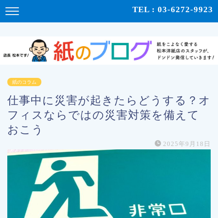
紙をこよなく愛する松本洋紙店のスタッフが、紙の使い心地や、使用例、豆知識などをドンドン発
TEL : 03-6272-9923
信！ | 紙のブログ
紙のコラム
仕事中に災害が起きたらどうする？オ
フィスならではの災害対策を備えて
おこう
2025年9月18日