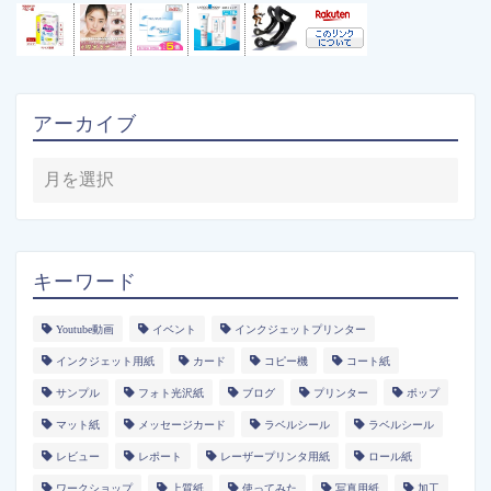
アーカイブ
キーワード
Youtube動画
イベント
インクジェットプリンター
インクジェット用紙
カード
コピー機
コート紙
サンプル
フォト光沢紙
ブログ
プリンター
ポップ
マット紙
メッセージカード
ラベルシール
ラベルシール
レビュー
レポート
レーザープリンタ用紙
ロール紙
ワークショップ
上質紙
使ってみた
写真用紙
加工