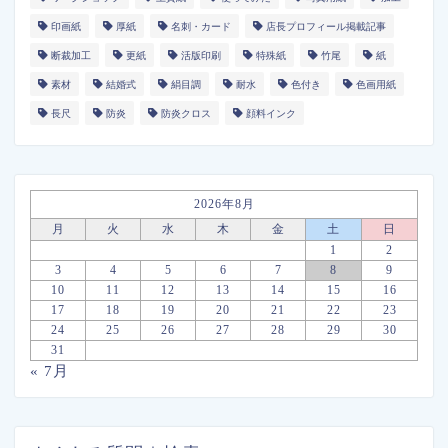
印画紙
厚紙
名刺・カード
店長プロフィール掲載記事
断裁加工
更紙
活版印刷
特殊紙
竹尾
紙
素材
結婚式
絹目調
耐水
色付き
色画用紙
長尺
防炎
防炎クロス
顔料インク
2026年8月
月
火
水
木
金
土
日
1
2
3
4
5
6
7
8
9
10
11
12
13
14
15
16
17
18
19
20
21
22
23
24
25
26
27
28
29
30
31
« 7月