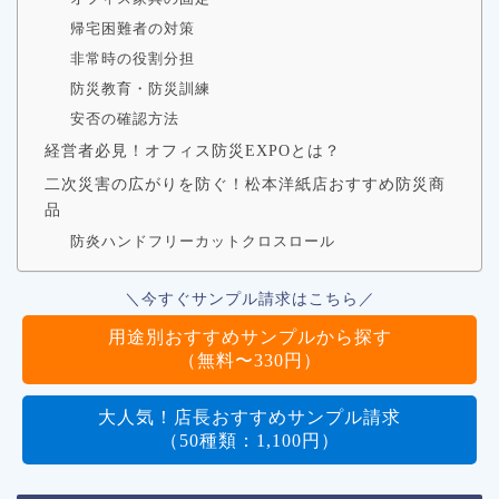
帰宅困難者の対策
非常時の役割分担
防災教育・防災訓練
安否の確認方法
経営者必見！オフィス防災EXPOとは？
二次災害の広がりを防ぐ！松本洋紙店おすすめ防災商
品
防炎ハンドフリーカットクロスロール
＼今すぐサンプル請求はこちら／
用途別おすすめサンプルから探す
（無料〜330円）
大人気！店長おすすめサンプル請求
（50種類：1,100円）