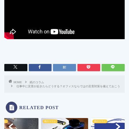
HOME
紙のコラム
仕事中に災害が起きたらどうする？オフィスならではの災害対策を備えておこう
RELATED POST
紙のコラム
紙のコラム
紙のコ