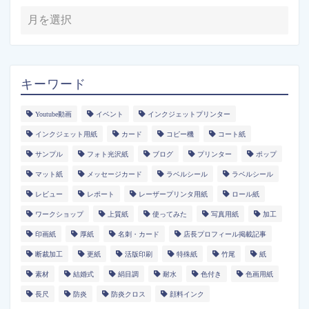
キーワード
Youtube動画
イベント
インクジェットプリンター
インクジェット用紙
カード
コピー機
コート紙
サンプル
フォト光沢紙
ブログ
プリンター
ポップ
マット紙
メッセージカード
ラベルシール
ラベルシール
レビュー
レポート
レーザープリンタ用紙
ロール紙
ワークショップ
上質紙
使ってみた
写真用紙
加工
印画紙
厚紙
名刺・カード
店長プロフィール掲載記事
断裁加工
更紙
活版印刷
特殊紙
竹尾
紙
素材
結婚式
絹目調
耐水
色付き
色画用紙
長尺
防炎
防炎クロス
顔料インク