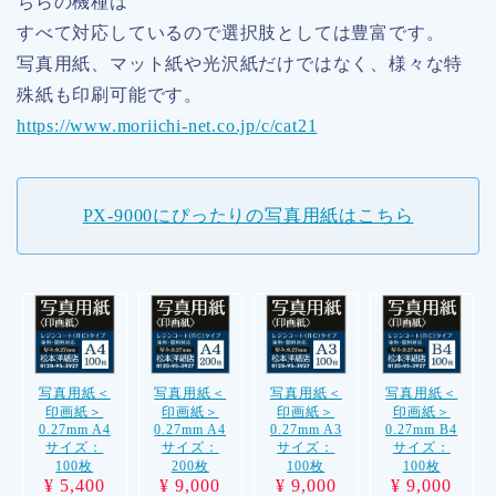
ちらの機種は
すべて対応しているので選択肢としては豊富です。
写真用紙、マット紙や光沢紙だけではなく、様々な特
殊紙も印刷可能です。
https://www.moriichi-net.co.jp/c/cat21
PX-9000にぴったりの写真用紙はこちら
写真用紙＜
写真用紙＜
写真用紙＜
写真用紙＜
印画紙＞
印画紙＞
印画紙＞
印画紙＞
0.27mm A4
0.27mm A4
0.27mm A3
0.27mm B4
サイズ：
サイズ：
サイズ：
サイズ：
100枚
200枚
100枚
100枚
¥ 5,400
¥ 9,000
¥ 9,000
¥ 9,000