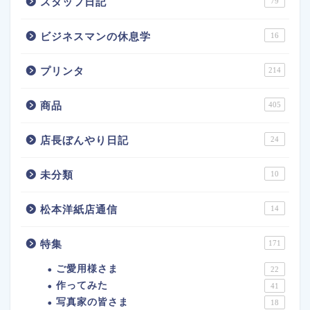
スタッフ日記
79
ビジネスマンの休息学
16
プリンタ
214
商品
405
店長ぼんやり日記
24
未分類
10
松本洋紙店通信
14
特集
171
ご愛用様さま
22
作ってみた
41
写真家の皆さま
18