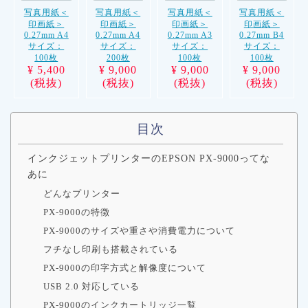
写真用紙＜
写真用紙＜
写真用紙＜
写真用紙＜
印画紙＞
印画紙＞
印画紙＞
印画紙＞
0.27mm A4
0.27mm A4
0.27mm A3
0.27mm B4
サイズ：
サイズ：
サイズ：
サイズ：
100枚
200枚
100枚
100枚
¥ 5,400
¥ 9,000
¥ 9,000
¥ 9,000
(税抜)
(税抜)
(税抜)
(税抜)
目次
インクジェットプリンターのEPSON PX-9000ってな
あに
どんなプリンター
PX-9000の特徴
PX-9000のサイズや重さや消費電力について
フチなし印刷も搭載されている
PX-9000の印字方式と解像度について
USB 2.0 対応している
PX-9000のインクカートリッジ一覧