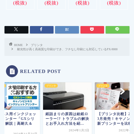
(税抜)
(税抜)
(税抜)
(税抜)
HOME
プリンタ
耐光性が高く高画質な印刷ができ、フチなし印刷にも対応しているPX-9000
RELATED POST
ンタ
プリンタ
プリンタ
ジネス用インクジェッ
紙詰まりの原因は給紙ロ
【プリンタ比較】202
プリンター「GXシリ
ーラー!? トラブルの解決
3月発売！キヤノン
ズ」解説｜高耐久＆
とお手入れ方法を紹...
新プリンターを比較..
.
2024年1月2日
2022年4
2024年11月21日