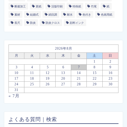
断裁加工
更紙
活版印刷
特殊紙
竹尾
紙
素材
結婚式
絹目調
耐水
色付き
色画用紙
長尺
防炎
防炎クロス
顔料インク
2026年8月
月
火
水
木
金
土
日
1
2
3
4
5
6
7
8
9
10
11
12
13
14
15
16
17
18
19
20
21
22
23
24
25
26
27
28
29
30
31
« 7月
よくある質問｜検索