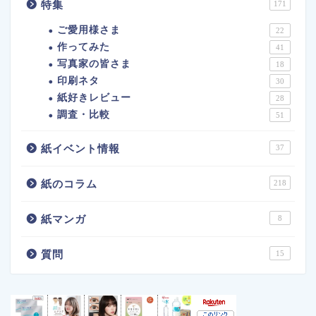
特集
171
ご愛用様さま
22
作ってみた
41
写真家の皆さま
18
印刷ネタ
30
紙好きレビュー
28
調査・比較
51
紙イベント情報
37
紙のコラム
218
紙マンガ
8
質問
15