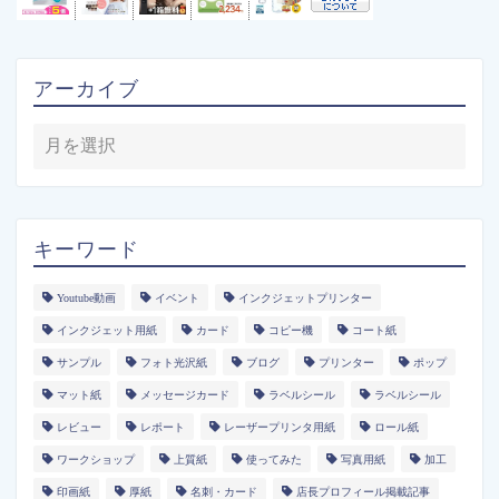
アーカイブ
キーワード
Youtube動画
イベント
インクジェットプリンター
インクジェット用紙
カード
コピー機
コート紙
サンプル
フォト光沢紙
ブログ
プリンター
ポップ
マット紙
メッセージカード
ラベルシール
ラベルシール
レビュー
レポート
レーザープリンタ用紙
ロール紙
ワークショップ
上質紙
使ってみた
写真用紙
加工
印画紙
厚紙
名刺・カード
店長プロフィール掲載記事