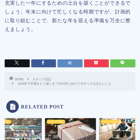
充実した一年にするための土台を築くことができるで
しょう。年末に向けて忙しくなる時期ですが、計画的
に取り組むことで、新たな年を迎える準備を万全に整
えましょう。
HOME
スタッフ日記
2024年下半期をどう過ごす？2025年に向けて今やっておきたいこと
RELATED POST
ッフ日記
スタッフ日記
スタッフ日記