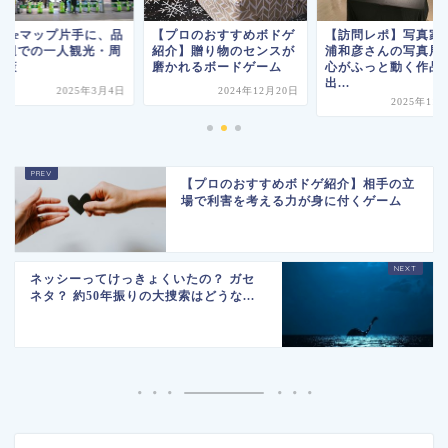
ogleマップ片手に、品
【プロのおすすめボドゲ
【訪問レポ】写真家
周辺での一人観光・周
紹介】贈り物のセンスが
浦和彦さんの写真展
散策
磨かれるボードゲーム
心がふっと動く作品
出...
2025年3月4日
2024年12月20日
2025年11
【プロのおすすめボドゲ紹介】相手の立
場で利害を考える力が身に付くゲーム
ネッシーってけっきょくいたの？ ガセ
ネタ？ 約50年振りの大捜索はどうな...