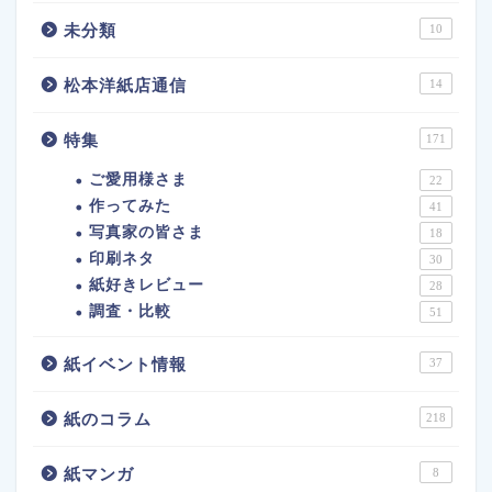
未分類
10
松本洋紙店通信
14
特集
171
ご愛用様さま
22
作ってみた
41
写真家の皆さま
18
印刷ネタ
30
紙好きレビュー
28
調査・比較
51
紙イベント情報
37
紙のコラム
218
紙マンガ
8