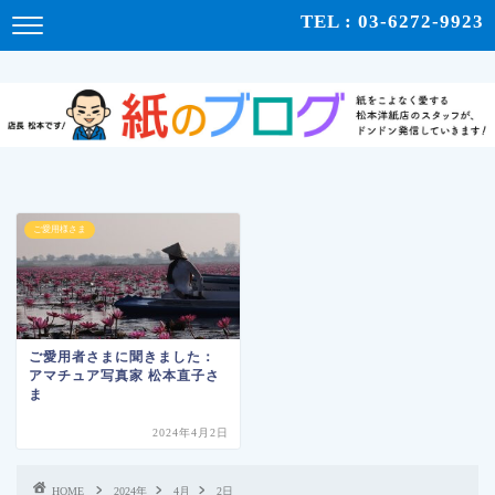
紙をこよなく愛する松本洋紙店のスタッフが、紙の使い心地や、使用例、豆知識などをドンドン発
TEL : 03-6272-9923
信！ | 紙のブログ
ご愛用様さま
ご愛用者さまに聞きました：
アマチュア写真家 松本直子さ
ま
2024年4月2日
HOME
2024年
4月
2日