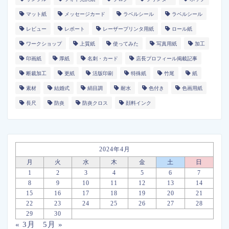
マット紙
メッセージカード
ラベルシール
ラベルシール
レビュー
レポート
レーザープリンタ用紙
ロール紙
ワークショップ
上質紙
使ってみた
写真用紙
加工
印画紙
厚紙
名刺・カード
店長プロフィール掲載記事
断裁加工
更紙
活版印刷
特殊紙
竹尾
紙
素材
結婚式
絹目調
耐水
色付き
色画用紙
長尺
防炎
防炎クロス
顔料インク
2024年4月
月
火
水
木
金
土
日
1
2
3
4
5
6
7
8
9
10
11
12
13
14
15
16
17
18
19
20
21
22
23
24
25
26
27
28
29
30
« 3月
5月 »