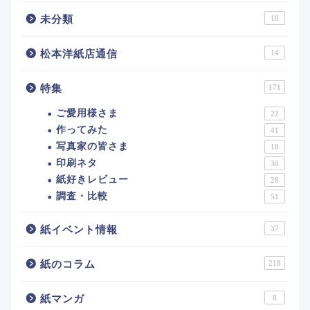
未分類
10
松本洋紙店通信
14
特集
171
ご愛用様さま
22
作ってみた
41
写真家の皆さま
18
印刷ネタ
30
紙好きレビュー
28
調査・比較
51
紙イベント情報
37
紙のコラム
218
紙マンガ
8