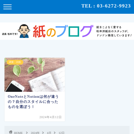
紙をこよなく愛する松本洋紙店のスタッフが、紙の使い心地や、使用例、豆知識などをドンドン発
TEL : 03-6272-9923
信！ | 紙のブログ
調査・比較
OneNoteとNotionは何が違う
の？自分のスタイルに合った
ものを選ぼう！
2024年4月12日
HOME
2024年
4月
12日