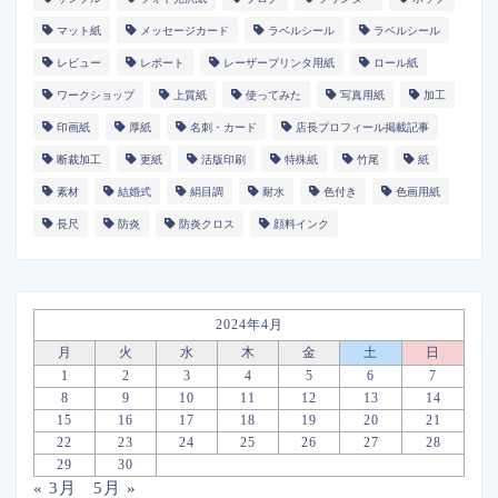
マット紙
メッセージカード
ラベルシール
ラベルシール
レビュー
レポート
レーザープリンタ用紙
ロール紙
ワークショップ
上質紙
使ってみた
写真用紙
加工
印画紙
厚紙
名刺・カード
店長プロフィール掲載記事
断裁加工
更紙
活版印刷
特殊紙
竹尾
紙
素材
結婚式
絹目調
耐水
色付き
色画用紙
長尺
防炎
防炎クロス
顔料インク
2024年4月
月
火
水
木
金
土
日
1
2
3
4
5
6
7
8
9
10
11
12
13
14
15
16
17
18
19
20
21
22
23
24
25
26
27
28
29
30
« 3月
5月 »