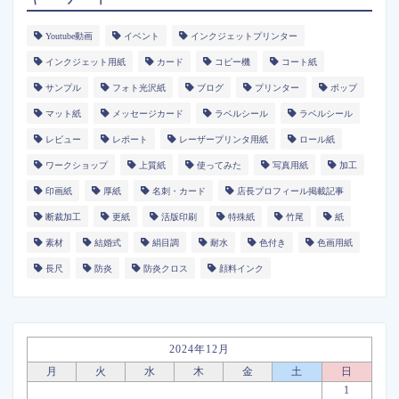
Youtube動画
イベント
インクジェットプリンター
インクジェット用紙
カード
コピー機
コート紙
サンプル
フォト光沢紙
ブログ
プリンター
ポップ
マット紙
メッセージカード
ラベルシール
ラベルシール
レビュー
レポート
レーザープリンタ用紙
ロール紙
ワークショップ
上質紙
使ってみた
写真用紙
加工
印画紙
厚紙
名刺・カード
店長プロフィール掲載記事
断裁加工
更紙
活版印刷
特殊紙
竹尾
紙
素材
結婚式
絹目調
耐水
色付き
色画用紙
長尺
防炎
防炎クロス
顔料インク
2024年12月
月
火
水
木
金
土
日
1