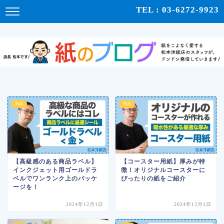
紙をこよなく愛する松本洋紙店のスタッフが、紙の使い心地や、使用例、豆知識などをドンドン発
TEL : 03-6272-9923
信！ | 紙のブログ
商品
商品
【高級感のある商品ラベル】
【コースター用紙】厚みが特
インクジェット用ゴールドラ
徴！オリジナルコースターに
ベルでワンランク上のパッケ
ぴったりの紙をご紹介
ージを！
2024年12月1日
2024年12月1日