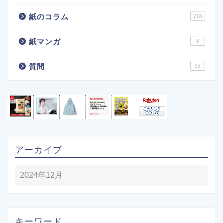
紙のコラム
218
紙マンガ
8
質問
15
アーカイブ
キーワード