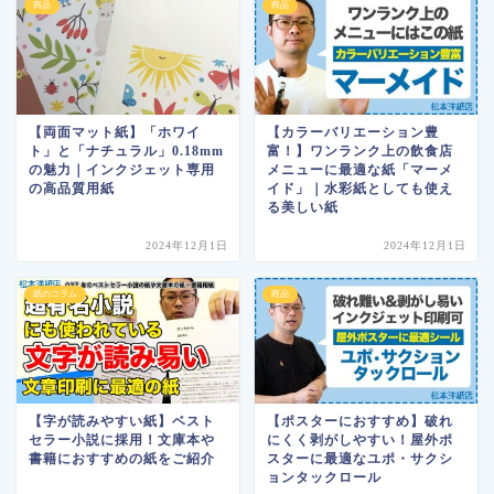
商品
商品
【両面マット紙】「ホワイ
【カラーバリエーション豊
ト」と「ナチュラル」0.18mm
富！】ワンランク上の飲食店
の魅力｜インクジェット専用
メニューに最適な紙「マーメ
の高品質用紙
イド」｜水彩紙としても使え
る美しい紙
2024年12月1日
2024年12月1日
紙のコラム
商品
【字が読みやすい紙】ベスト
【ポスターにおすすめ】破れ
セラー小説に採用！文庫本や
にくく剥がしやすい！屋外ポ
書籍におすすめの紙をご紹介
スターに最適なユポ・サクシ
ョンタックロール