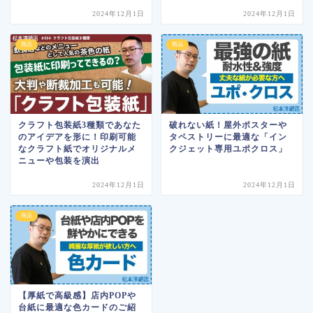
2024年12月1日
2024年12月1日
商品
商品
クラフト包装紙3種類であなた
破れない紙！屋外ポスターや
のアイデアを形に！印刷可能
タペストリーに最適な「イン
なクラフト紙でオリジナルメ
クジェット専用ユポクロス」
ニューや包装を演出
2024年12月1日
2024年12月1日
商品
【厚紙で高級感】店内POPや
台紙に最適な色カードのご紹