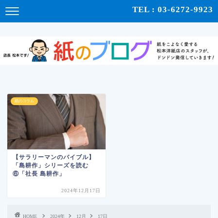
紙をこよなく愛する松本洋紙店のスタッフが、紙の使い心地や、使用例、豆知識などをドンドン発
TEL : 03-6272-9923
信！ | 紙のブログ
紙のコラム
【サラリーマンのバイブル】
「島耕作」シリーズを読む
⑥「社長 島耕作」
2024年12月17日
HOME
2024年
12月
17日