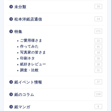
未分類
10
松本洋紙店通信
14
特集
171
ご愛用様さま
22
作ってみた
41
写真家の皆さま
18
印刷ネタ
30
紙好きレビュー
28
調査・比較
51
紙イベント情報
37
紙のコラム
218
紙マンガ
8