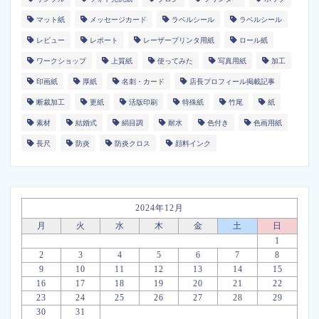
マット紙
メッセージカード
ラベルシール
ラベルシール
レビュー
レポート
レーザープリンタ用紙
ロール紙
ワークショップ
上質紙
使ってみた
写真用紙
加工
印画紙
厚紙
名刺・カード
店長プロフィール掲載記事
断裁加工
更紙
活版印刷
特殊紙
竹尾
紙
素材
結婚式
絹目調
耐水
色付き
色画用紙
長尺
防炎
防炎クロス
顔料インク
2024年12月
月
火
水
木
金
土
日
1
2
3
4
5
6
7
8
9
10
11
12
13
14
15
16
17
18
19
20
21
22
23
24
25
26
27
28
29
30
31