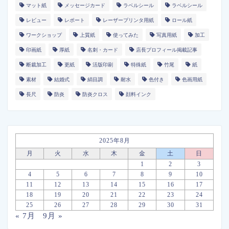
マット紙
メッセージカード
ラベルシール
ラベルシール
レビュー
レポート
レーザープリンタ用紙
ロール紙
ワークショップ
上質紙
使ってみた
写真用紙
加工
印画紙
厚紙
名刺・カード
店長プロフィール掲載記事
断裁加工
更紙
活版印刷
特殊紙
竹尾
紙
素材
結婚式
絹目調
耐水
色付き
色画用紙
長尺
防炎
防炎クロス
顔料インク
2025年8月
月
火
水
木
金
土
日
1
2
3
4
5
6
7
8
9
10
11
12
13
14
15
16
17
18
19
20
21
22
23
24
25
26
27
28
29
30
31
« 7月
9月 »