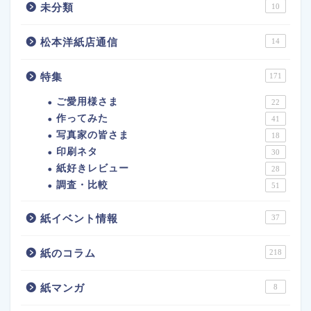
未分類
10
松本洋紙店通信
14
特集
171
ご愛用様さま
22
作ってみた
41
写真家の皆さま
18
印刷ネタ
30
紙好きレビュー
28
調査・比較
51
紙イベント情報
37
紙のコラム
218
紙マンガ
8