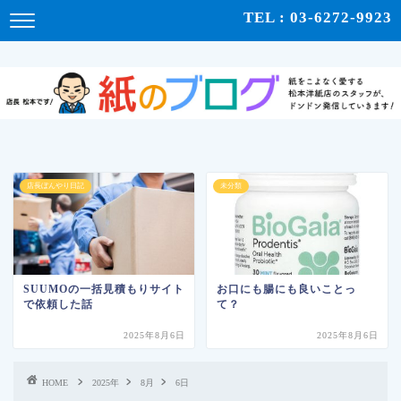
紙をこよなく愛する松本洋紙店のスタッフが、紙の使い心地や、使用例、豆知識などをドンドン発
TEL : 03-6272-9923
信！ | 紙のブログ
店長ぼんやり日記
未分類
SUUMOの一括見積もりサイト
お口にも腸にも良いことっ
で依頼した話
て？
2025年8月6日
2025年8月6日
HOME
2025年
8月
6日