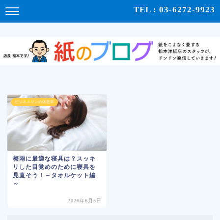
紙をこよなく愛する松本洋紙店のスタッフが、紙の使い心地や、使用例、豆知識などをドンドン発
TEL : 03-6272-9923
信！ | 紙のブログ
ビジネスマンの休息学
梅雨に最適な寝具は？スッキ
リした目覚めのために寝具を
見直そう！～タオルケット編
～
2026年6月5日