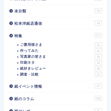
未分類
10
松本洋紙店通信
14
特集
171
ご愛用様さま
22
作ってみた
41
写真家の皆さま
18
印刷ネタ
30
紙好きレビュー
28
調査・比較
51
紙イベント情報
37
紙のコラム
218
8