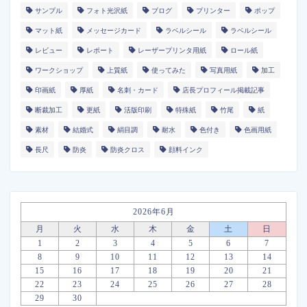
サンプル
フォト光沢紙
ブログ
プリンター
ポップ
マット紙
メッセージカード
ラベルシール
ラベルシール
レビュー
レポート
レーザープリンタ用紙
ロール紙
ワークショップ
上質紙
使ってみた
写真用紙
加工
印画紙
厚紙
名刺・カード
店長プロフィール掲載記事
断裁加工
更紙
活版印刷
特殊紙
竹尾
紙
素材
結婚式
絹目調
耐水
色付き
色画用紙
長尺
防炎
防炎クロス
顔料インク
2026年6月
月
火
水
木
金
土
日
1
2
3
4
5
6
7
8
9
10
11
12
13
14
15
16
17
18
19
20
21
22
23
24
25
26
27
28
29
30