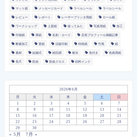
マット紙
メッセージカード
ラベルシール
ラベルシール
レビュー
レポート
レーザープリンタ用紙
ロール紙
ワークショップ
上質紙
使ってみた
写真用紙
加工
印画紙
厚紙
名刺・カード
店長プロフィール掲載記事
断裁加工
更紙
活版印刷
特殊紙
竹尾
紙
素材
結婚式
絹目調
耐水
色付き
色画用紙
長尺
防炎
防炎クロス
顔料インク
2026年6月
月
火
水
木
金
土
日
1
2
3
4
5
6
7
8
9
10
11
12
13
14
15
16
17
18
19
20
21
22
23
24
25
26
27
28
29
30
« 5月
7月 »