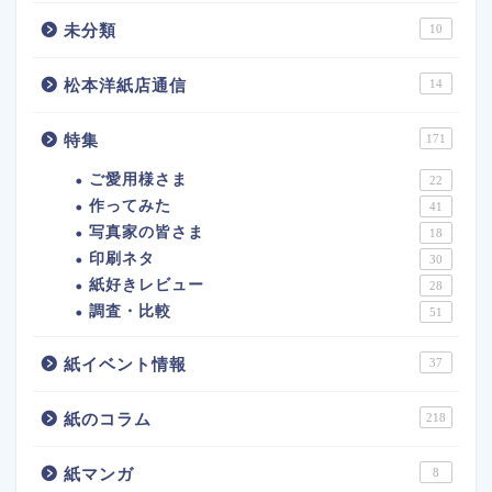
未分類
10
松本洋紙店通信
14
特集
171
ご愛用様さま
22
作ってみた
41
写真家の皆さま
18
印刷ネタ
30
紙好きレビュー
28
調査・比較
51
紙イベント情報
37
紙のコラム
218
紙マンガ
8