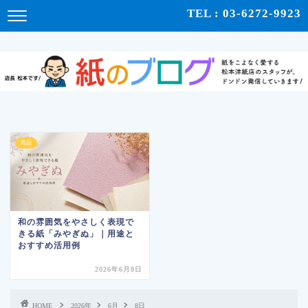
紙をこよなく愛する松本洋紙店のスタッフが、紙の使い心地や、使用例、豆知識などをドンドン発
TEL : 03-6272-9923
信！ | 紙のブログ
商品
和の雰囲気をやさしく表現で
きる紙「みやぎぬ」｜用途と
おすすめ活用例
2026年6月8日
HOME
2026年
6月
8日