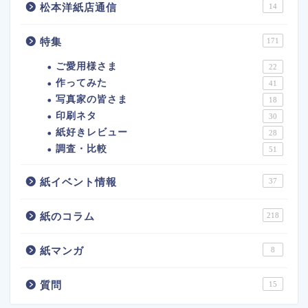
松本洋紙店通信
14
特集
171
ご愛用様さま
22
作ってみた
41
写真家の皆さま
18
印刷ネタ
30
紙好きレビュー
28
調査・比較
51
紙イベント情報
37
紙のコラム
218
紙マンガ
8
質問
15