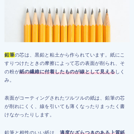
鉛筆
の芯は、黒鉛と粘土から作られています。紙にこ
すりつけたときの摩擦によって芯の表面が削られ、そ
の粉が
紙の繊維に付着したものが線として見える
しく
み。
表面がコーティングされたツルツルの紙は、鉛筆の芯
が削れにくく、線を引いても薄くなったりまったく書
けなかったりします。
鉛筆と相性のいい紙は、
適度なざらつきのある上質紙