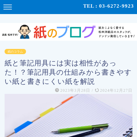
紙をこよなく愛する松本洋紙店のスタッフが、紙の使い心地や、使用例、豆知識などをドンドン発
TEL : 03-6272-9923
信！ | 紙のブログ
紙のコラム
紙と筆記用具には実は相性があっ
た！？筆記用具の仕組みから書きやす
い紙と書きにくい紙を解説
2023年3月28日
/
2024年12月27日