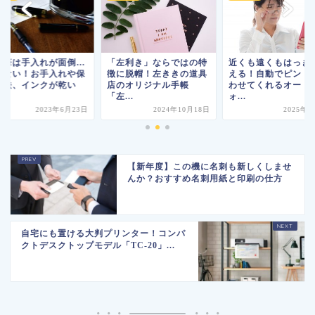
年筆は手入れが面倒…
「左利き」ならではの特
近くも遠くもはっき
ゃない！お手入れや保
徴に脱帽！左ききの道具
える！自動でピント
方法、インクが乾い
店のオリジナル手帳
わせてくれるオート
.
「左...
ォ...
2023年6月23日
2024年10月18日
2025年
【新年度】この機に名刺も新しくしませ
んか？おすすめ名刺用紙と印刷の仕方
自宅にも置ける大判プリンター！コンパ
クトデスクトップモデル「TC-20」...