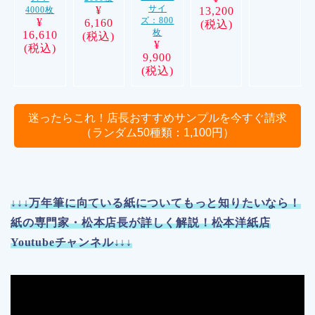
サイ
¥
4000枚
13,200
ズ：800
¥
6,160
(税込)
枚
16,610
(税込)
¥
(税込)
9,900
(税込)
迷ったらこれ！店長おすすめサンプルを今すぐ請求
（ランダム50種類：1,100円）
↓↓↓万年筆に向ている紙についてもっと知りたいなら！
紙の専門家・松本店長が詳しく解説！松本洋紙店
Youtubeチャンネル↓↓↓