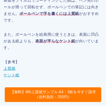
表面をフィルムでコーティングした紙は、ペン先のボ
ールが滑って回転せず、ボールペンでの筆記には向き
ません。
ボールペンで字を書くには上質紙
がおすすめ
です。
また、ボールペンを絵画用に使うときは、表面に凹凸
がある紙よりも、
表面が平らなケント紙
が向いていま
す。
【参考】
上質紙
ケント紙
【無料】MS上質紙サンプル A4：3枚を今すぐ請求
（送料負担：350円）