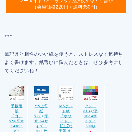
マーメイド A5：ランダム色5枚を今すぐ請求
（会員価格220円＋送料350円）
***
筆記具と相性のいい紙を使うと、ストレスなく気持ち
よく書けます。紙選びに悩んだときは、ぜひ参考にし
てくださいね！
手帳用
MS上質
MSケン
タント
紙
紙
ト紙
81.4g/平
「白」
51.8g/平
「ホワ
米A4サ
52g/平米
米 A4サ
イト」
イズ：
104.7g/
A4サイ
イズ：
500枚
平米 A4
¥
ズ：
2000枚