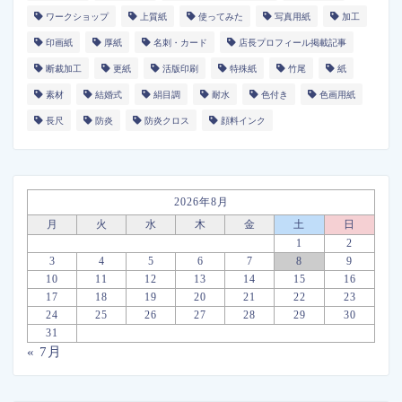
ワークショップ
上質紙
使ってみた
写真用紙
加工
印画紙
厚紙
名刺・カード
店長プロフィール掲載記事
断裁加工
更紙
活版印刷
特殊紙
竹尾
紙
素材
結婚式
絹目調
耐水
色付き
色画用紙
長尺
防炎
防炎クロス
顔料インク
2026年8月
月
火
水
木
金
土
日
1
2
3
4
5
6
7
8
9
10
11
12
13
14
15
16
17
18
19
20
21
22
23
24
25
26
27
28
29
30
31
« 7月