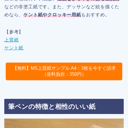
などの非塗工紙です。また、デッサンなど絵を描くた
めなら、
ケント紙やクロッキー用紙
もおすすめ。
【参考】
上質紙
ケント紙
【無料】MS上質紙サンプル A4：3枚を今すぐ請求
（送料負担：350円）
筆ペンの特徴と相性のいい紙