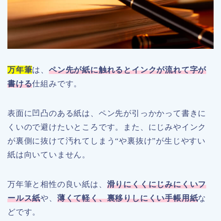
万年筆
は、
ペン先が紙に触れるとインクが流れて字が
書ける
仕組みです。
表面に凹凸のある紙は、ペン先が引っかかって書きに
くいので避けたいところです。また、にじみやインク
が裏側に抜けて汚れてしまう“や裏抜け”が生じやすい
紙は向いていません。
万年筆と相性の良い紙は、
滑りにくくにじみにくいフ
ールス紙
や、
薄くて軽く、裏移りしにくい手帳用紙
な
どです。