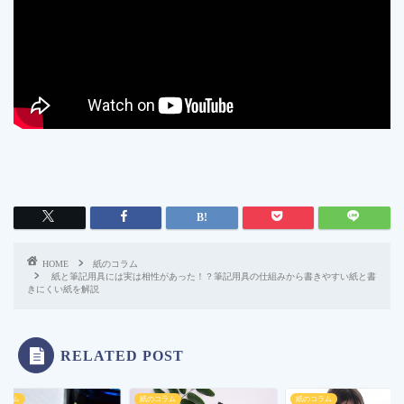
HOME
紙のコラム
紙と筆記用具には実は相性があった！？筆記用具の仕組みから書きやすい紙と書
きにくい紙を解説
RELATED POST
コラム
紙のコラム
紙のコラム