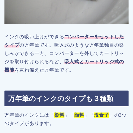
インクの吸い上げができる
コンバーターをセットした
タイプ
の万年筆です。吸入式のような万年筆独自の楽
しみができる一方、コンバーターを外してカートリッ
ジを取り付けられるなど、
吸入式とカートリッジ式の
機能
を兼ね備えた万年筆です。
万年筆のインクのタイプも３種類
万年筆のインクには「
染料
」「
顔料
」「
没食子
」の3つ
のタイプがあります。