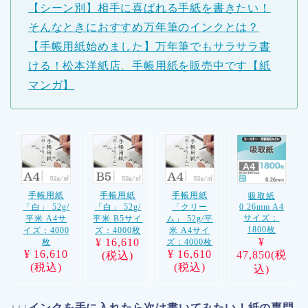
【シーン別】相手に喜ばれる手紙を書きたい！
そんなときにおすすめ万年筆のインクとは？
【手帳用紙始めました】万年筆でもサラサラ書
ける！松本洋紙店、手帳用紙を販売中です【紙
マンガ】
手帳用紙
手帳用紙
手帳用紙
吸取紙
0.26mm A4
「白」 52g/
「白」 52g/
「クリー
サイズ：
平米 A4サ
平米 B5サイ
ム」 52g/平
1800枚
イズ：4000
ズ：4000枚
米 A4サイ
¥
¥ 16,610
枚
ズ：4000枚
¥ 16,610
¥ 16,610
47,850(税
(税込)
(税込)
(税込)
込)
↓↓↓インクを手に入れたら次は書いてみたい！紙の専門