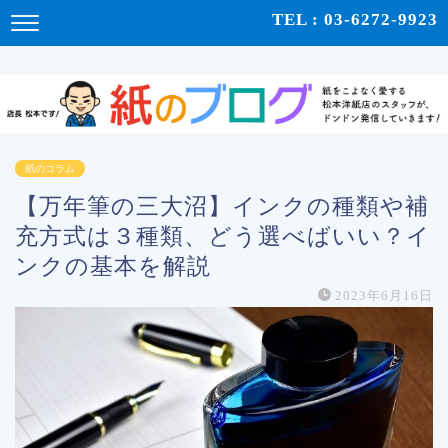
紙をこよなく愛する松本洋紙店のスタッフが、紙の使い心地や、使用例、豆知識などをドンドン発
TEL : 03-6272-9923
信！ | 紙のブログ
紙のコラム
【万年筆の三大沼】インクの種類や補
充方式は３種類、どう選べばいい？イ
ンクの基本を解説
2023年6月16日