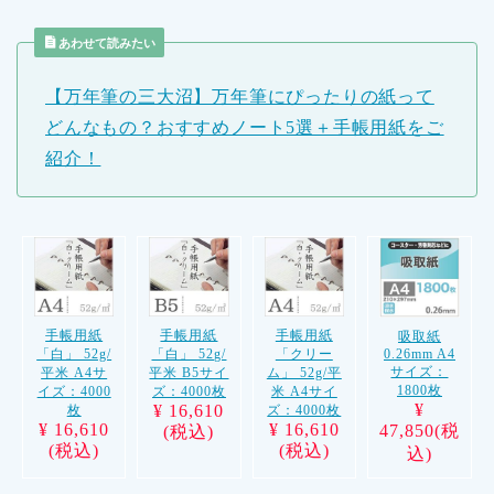
あわせて読みたい
【万年筆の三大沼】万年筆にぴったりの紙って
どんなもの？おすすめノート5選＋手帳用紙をご
紹介！
手帳用紙
手帳用紙
手帳用紙
吸取紙
0.26mm A4
「白」 52g/
「白」 52g/
「クリー
サイズ：
平米 A4サ
平米 B5サイ
ム」 52g/平
1800枚
イズ：4000
ズ：4000枚
米 A4サイ
¥
¥ 16,610
枚
ズ：4000枚
¥ 16,610
¥ 16,610
47,850(税
(税込)
(税込)
(税込)
込)