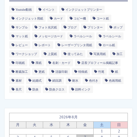
Youtube動画
イベント
インクジェットプリンター
インクジェット用紙
カード
コピー機
コート紙
サンプル
フォト光沢紙
ブログ
プリンター
ポップ
マット紙
メッセージカード
ラベルシール
ラベルシール
レビュー
レポート
レーザープリンタ用紙
ロール紙
ワークショップ
上質紙
使ってみた
写真用紙
加工
印画紙
厚紙
名刺・カード
店長プロフィール掲載記事
断裁加工
更紙
活版印刷
特殊紙
竹尾
紙
素材
結婚式
絹目調
耐水
色付き
色画用紙
長尺
防炎
防炎クロス
顔料インク
2026年8月
月
火
水
木
金
土
日
1
2