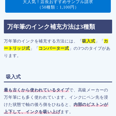
大人気！店長おすすめサンプル請求
（50種類：1,100円）
万年筆のインク補充方法は3種類
万年筆のインクを補充する方法には、「
吸入式
」「
カ
ートリッジ式
」「
コンバーター式
」の3つのタイプがあ
ります。
吸入式
最も古くから使われているタイプ
で、高級メーカーの
万年筆にも多く使われています。インクにペン先を浸
けた状態で軸の後ろ側をひねると、
内部のピストンが
上下して、インクを吸い上げ
ます。