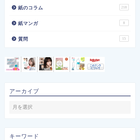
紙のコラム
218
紙マンガ
8
質問
15
アーカイブ
キーワード