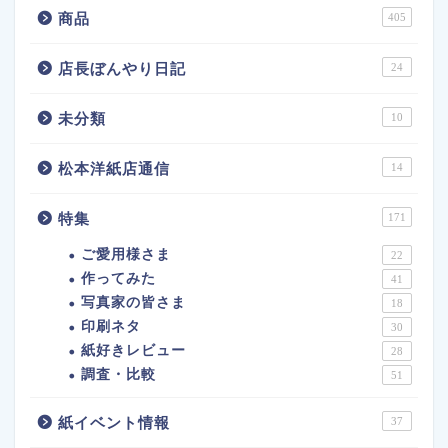
商品
405
店長ぼんやり日記
24
未分類
10
松本洋紙店通信
14
特集
171
ご愛用様さま
22
作ってみた
41
写真家の皆さま
18
印刷ネタ
30
紙好きレビュー
28
調査・比較
51
紙イベント情報
37