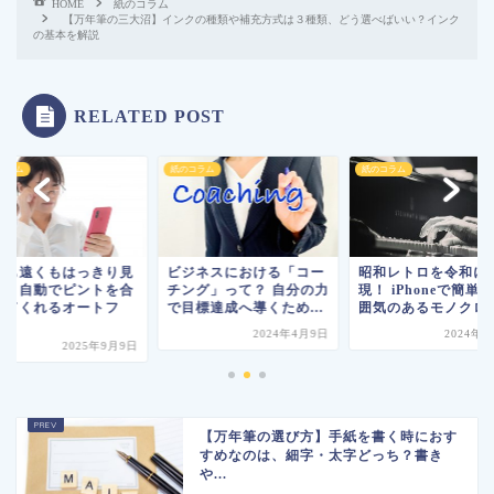
HOME
紙のコラム
【万年筆の三大沼】インクの種類や補充方式は３種類、どう選べばいい？インク
の基本を解説
RELATED POST
コラム
紙のコラム
紙のコラム
くも遠くもはっきり見
ビジネスにおける「コー
昭和レトロを令和に
る！自動でピントを合
チング」って？ 自分の力
現！ iPhoneで簡単
せてくれるオートフ
で目標達成へ導くため...
囲気のあるモノクロ..
.
2024年4月9日
2024年
2025年9月9日
【万年筆の選び方】手紙を書く時におす
すめなのは、細字・太字どっち？書き
や...