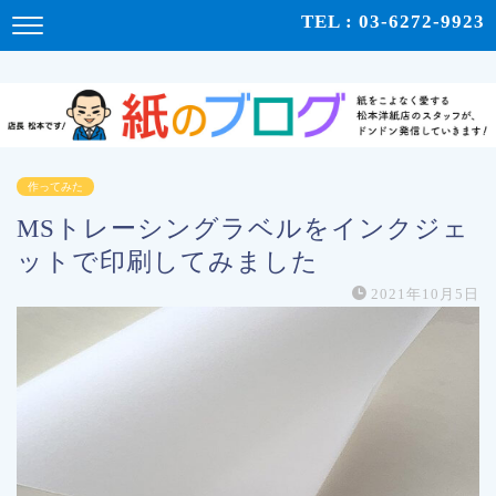
紙をこよなく愛する松本洋紙店のスタッフが、紙の使い心地や、使用例、豆知識などをドンドン発
TEL : 03-6272-9923
信！ | 紙のブログ
作ってみた
MSトレーシングラベルをインクジェ
ットで印刷してみました
2021年10月5日