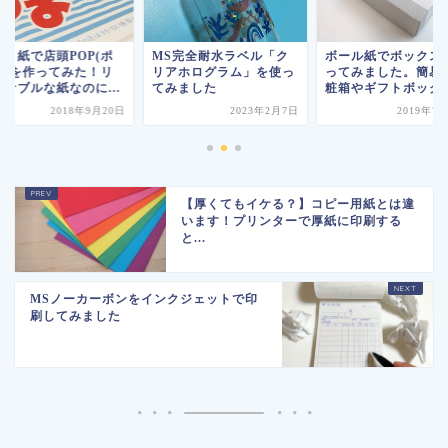
ット紙で店頭POP(ポ
MS完全耐水ラベル「ク
ボール紙でボックス
プ)を作ってみた！リ
リアホログラム」を使っ
ってみました。簡易
ズナブルな紙なのに...
てみました
粧箱やギフトボック
2018年9月20日
2023年2月7日
2019年7
【厚くてもイケる？】コピー用紙とは違
います！プリンターで厚紙に印刷する
と...
MSノーカーボンをインクジェットで印
刷してみました