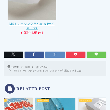
MSトレーシングラベル A4サイ
ズ：3枚
¥ 550 (税込)
HOME
特集
作ってみた
MSトレーシングラベルをインクジェットで印刷してみました
RELATED POST
てみた
作ってみた
作ってみた