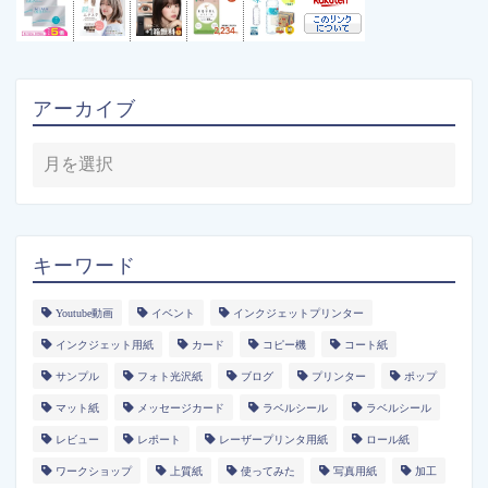
アーカイブ
キーワード
Youtube動画
イベント
インクジェットプリンター
インクジェット用紙
カード
コピー機
コート紙
サンプル
フォト光沢紙
ブログ
プリンター
ポップ
マット紙
メッセージカード
ラベルシール
ラベルシール
レビュー
レポート
レーザープリンタ用紙
ロール紙
ワークショップ
上質紙
使ってみた
写真用紙
加工