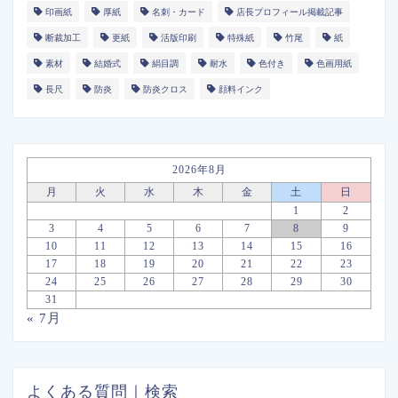
印画紙
厚紙
名刺・カード
店長プロフィール掲載記事
断裁加工
更紙
活版印刷
特殊紙
竹尾
紙
素材
結婚式
絹目調
耐水
色付き
色画用紙
長尺
防炎
防炎クロス
顔料インク
2026年8月
月
火
水
木
金
土
日
1
2
3
4
5
6
7
8
9
10
11
12
13
14
15
16
17
18
19
20
21
22
23
24
25
26
27
28
29
30
31
« 7月
よくある質問｜検索