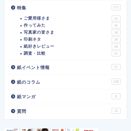
特集
171
ご愛用様さま
22
作ってみた
41
写真家の皆さま
18
印刷ネタ
30
紙好きレビュー
28
調査・比較
51
紙イベント情報
37
紙のコラム
218
紙マンガ
8
質問
15