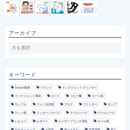
アーカイブ
キーワード
Youtube動画
イベント
インクジェットプリンター
インクジェット用紙
カード
コピー機
コート紙
サンプル
フォト光沢紙
ブログ
プリンター
ポップ
マット紙
メッセージカード
ラベルシール
ラベルシール
レビュー
レポート
レーザープリンタ用紙
ロール紙
ワークショップ
上質紙
使ってみた
写真用紙
加工