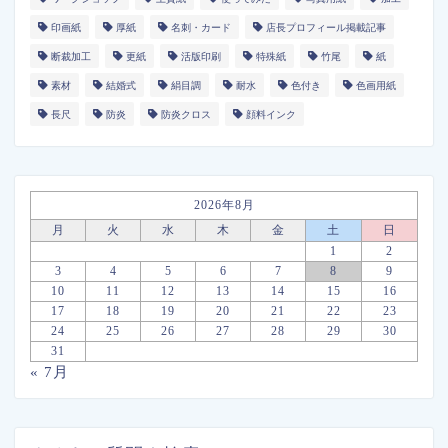
印画紙
厚紙
名刺・カード
店長プロフィール掲載記事
断裁加工
更紙
活版印刷
特殊紙
竹尾
紙
素材
結婚式
絹目調
耐水
色付き
色画用紙
長尺
防炎
防炎クロス
顔料インク
2026年8月
月
火
水
木
金
土
日
1
2
3
4
5
6
7
8
9
10
11
12
13
14
15
16
17
18
19
20
21
22
23
24
25
26
27
28
29
30
31
« 7月