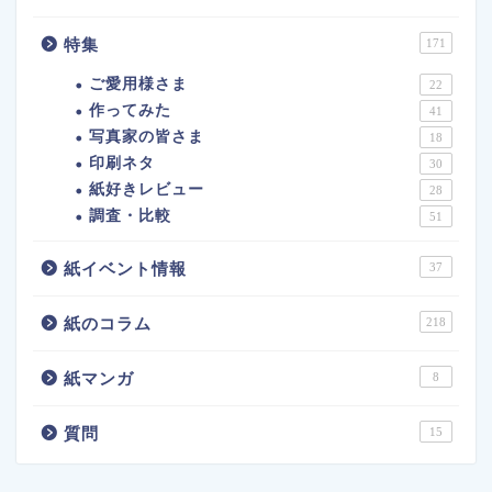
特集
171
ご愛用様さま
22
作ってみた
41
写真家の皆さま
18
印刷ネタ
30
紙好きレビュー
28
調査・比較
51
紙イベント情報
37
紙のコラム
218
紙マンガ
8
質問
15