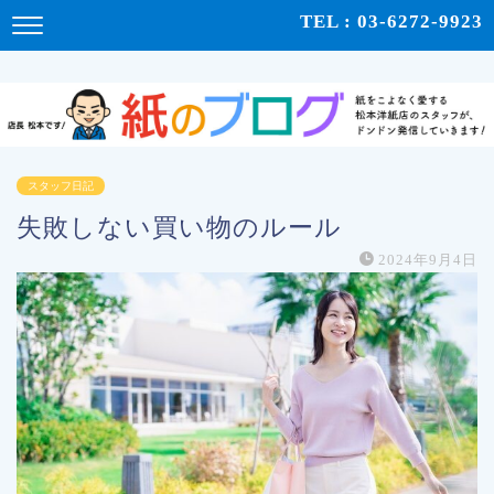
紙をこよなく愛する松本洋紙店のスタッフが、紙の使い心地や、使用例、豆知識などをドンドン発
TEL : 03-6272-9923
信！ | 紙のブログ
スタッフ日記
失敗しない買い物のルール
2024年9月4日