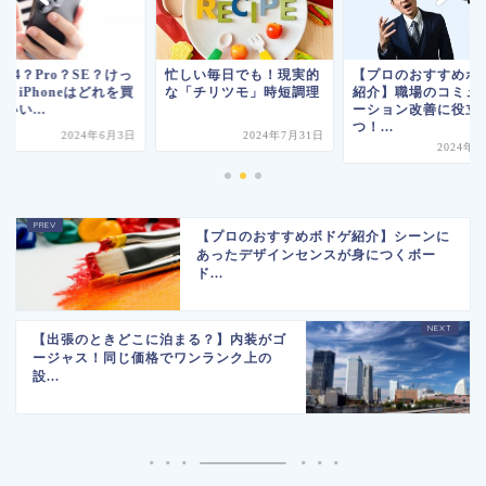
？14？Pro？SE？けっ
忙しい毎日でも！現実的
【プロのおすすめボ
くiPhoneはどれを買
な「チリツモ」時短調理
紹介】職場のコミュ
いい...
ーション改善に役立
つ！...
2024年6月3日
2024年7月31日
2024年
【プロのおすすめボドゲ紹介】シーンに
あったデザインセンスが身につくボー
ド...
【出張のときどこに泊まる？】内装がゴ
ージャス！同じ価格でワンランク上の
設...