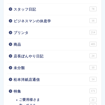
スタッフ日記
78
ビジネスマンの休息学
16
プリンタ
214
商品
405
店長ぼんやり日記
24
未分類
10
松本洋紙店通信
14
特集
171
ご愛用様さま
22