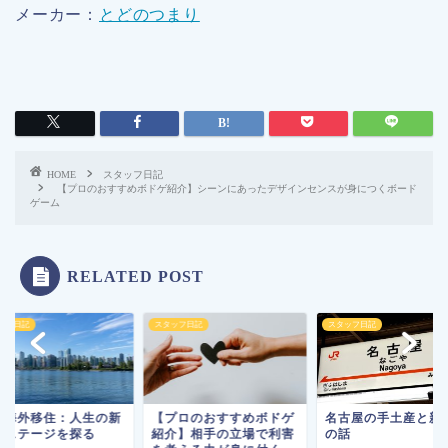
メーカー：
とどのつまり
HOME
スタッフ日記
【プロのおすすめボドゲ紹介】シーンにあったデザインセンスが身につくボード
ゲーム
RELATED POST
ッフ日記
スタッフ日記
スタッフ日記
の海外移住：人生の新
【プロのおすすめボドゲ
名古屋の手土産と新
なステージを探る
紹介】相手の立場で利害
の話