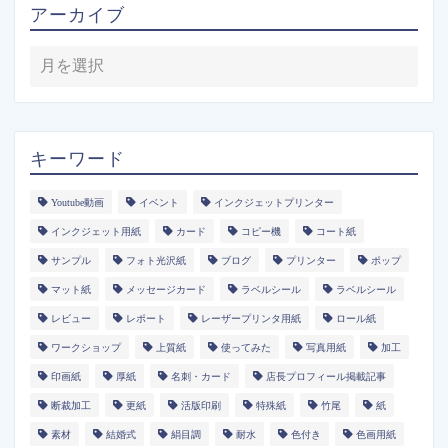
アーカイブ
キーワード
Youtube動画
イベント
インクジェットプリンター
インクジェット用紙
カード
コピー機
コート紙
サンプル
フォト光沢紙
ブログ
プリンター
ポップ
マット紙
メッセージカード
ラベルシール
ラベルシール
レビュー
レポート
レーザープリンタ用紙
ロール紙
ワークショップ
上質紙
使ってみた
写真用紙
加工
印画紙
厚紙
名刺・カード
店長プロフィール掲載記事
断裁加工
更紙
活版印刷
特殊紙
竹尾
紙
素材
結婚式
絹目調
耐水
色付き
色画用紙