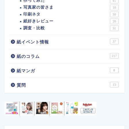
作ってみた
41
写真家の皆さま
18
印刷ネタ
30
紙好きレビュー
28
調査・比較
51
紙イベント情報
37
紙のコラム
217
紙マンガ
8
質問
15