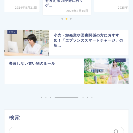
を考える力が身に付く
ゲ...
2024年8月21日
2025年1
2024年7月19日
小売・卸売業や医療関係の方におすす
め！「エプソンのスマートチャージ」の
新...
失敗しない買い物のルール
検索