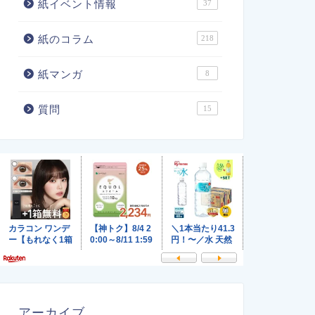
紙イベント情報
37
紙のコラム
218
紙マンガ
8
質問
15
アーカイブ