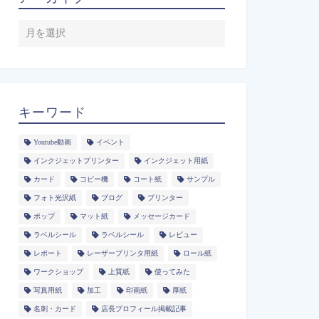
キーワード
Youtube動画
イベント
インクジェットプリンター
インクジェット用紙
カード
コピー機
コート紙
サンプル
フォト光沢紙
ブログ
プリンター
ポップ
マット紙
メッセージカード
ラベルシール
ラベルシール
レビュー
レポート
レーザープリンタ用紙
ロール紙
ワークショップ
上質紙
使ってみた
写真用紙
加工
印画紙
厚紙
名刺・カード
店長プロフィール掲載記事