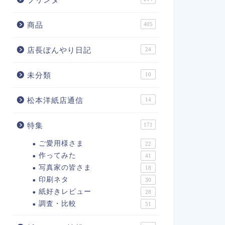
商品
405
店長ぼんやり日記
24
未分類
10
松本洋紙店通信
14
特集
171
ご愛用様さま
22
作ってみた
41
写真家の皆さま
18
印刷ネタ
30
紙好きレビュー
28
調査・比較
51