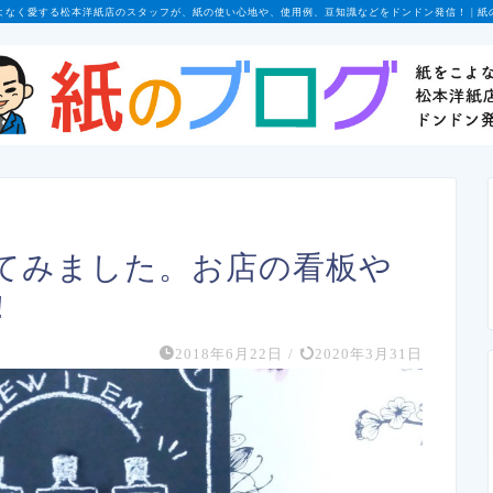
よなく愛する松本洋紙店のスタッフが、紙の使い心地や、使用例、豆知識などをドンドン発信！ | 紙
てみました。お店の看板や
！
2018年6月22日
/
2020年3月31日