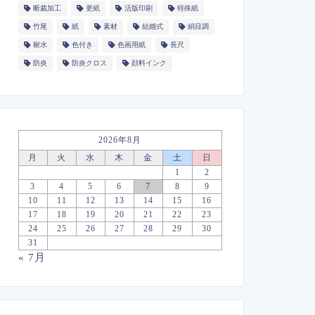
断裁加工
更紙
活版印刷
特殊紙
竹尾
紙
素材
結婚式
絹目調
耐水
色付き
色画用紙
長尺
防炎
防炎クロス
顔料インク
2026年8月
月
火
水
木
金
土
日
1
2
3
4
5
6
7
8
9
10
11
12
13
14
15
16
17
18
19
20
21
22
23
24
25
26
27
28
29
30
31
« 7月