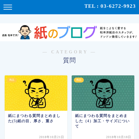
紙をこよなく愛する松本洋紙店のスタッフが、紙の使い心地や、使用例、豆知識などをドンドン発
TEL : 03-6272-9923
信！ | 紙のブログ
― CATEGORY ―
質問
商品
商品
紙にまつわる質問まとめまし
紙にまつわる質問をまとめま
た(5)紙の目、厚さ、重さ
した（4）加工・サイズについ
て
2018年10月21日
2018年10月18日