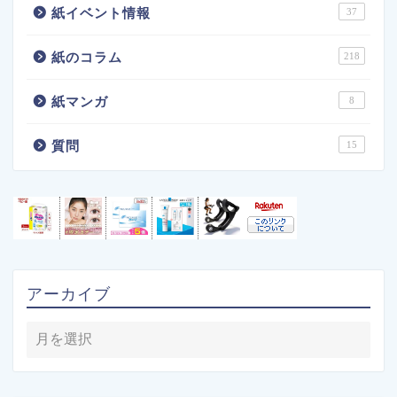
紙イベント情報
37
紙のコラム
218
紙マンガ
8
質問
15
アーカイブ