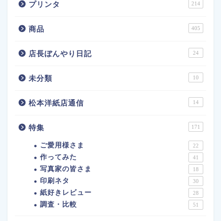
プリンタ
214
商品
405
店長ぼんやり日記
24
未分類
10
松本洋紙店通信
14
特集
171
ご愛用様さま
22
作ってみた
41
写真家の皆さま
18
印刷ネタ
30
紙好きレビュー
28
調査・比較
51