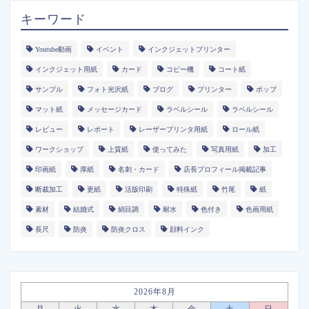
キーワード
Youtube動画
イベント
インクジェットプリンター
インクジェット用紙
カード
コピー機
コート紙
サンプル
フォト光沢紙
ブログ
プリンター
ポップ
マット紙
メッセージカード
ラベルシール
ラベルシール
レビュー
レポート
レーザープリンタ用紙
ロール紙
ワークショップ
上質紙
使ってみた
写真用紙
加工
印画紙
厚紙
名刺・カード
店長プロフィール掲載記事
断裁加工
更紙
活版印刷
特殊紙
竹尾
紙
素材
結婚式
絹目調
耐水
色付き
色画用紙
長尺
防炎
防炎クロス
顔料インク
2026年8月