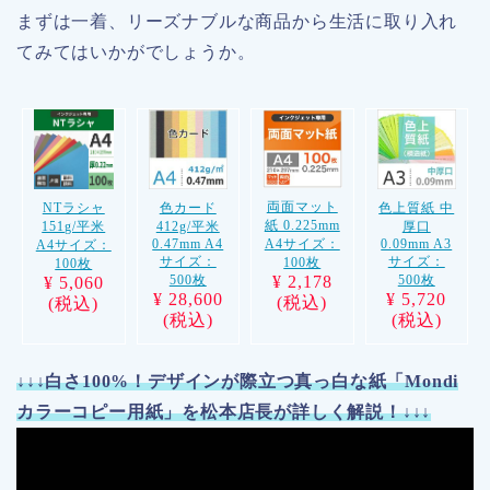
まずは一着、リーズナブルな商品から生活に取り入れ
てみてはいかがでしょうか。
両面マット
NTラシャ
色カード
色上質紙 中
紙 0.225mm
151g/平米
412g/平米
厚口
0.47mm A4
0.09mm A3
A4サイズ：
A4サイズ：
サイズ：
サイズ：
100枚
100枚
500枚
500枚
¥ 2,178
¥ 5,060
¥ 28,600
¥ 5,720
(
税込
)
(
税込
)
(
税込
)
(
税込
)
↓↓↓
白さ
100%
！デザインが際立つ真っ白な紙「
Mondi
カラーコピー用紙」を松本店長が詳しく解説！
↓↓↓