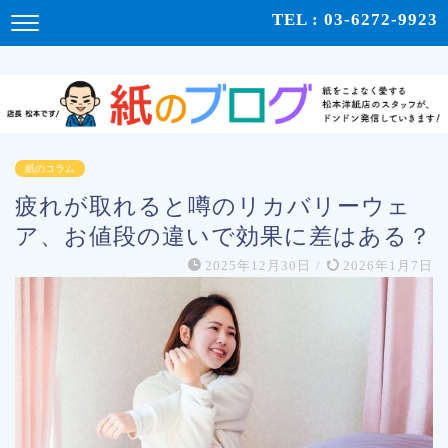
紙をこよなく愛する松本洋紙店のスタッフが、紙の使い心地や、使用例、豆知識などをドンドン発
TEL : 03-6272-9923
信！ | 紙のブログ
紙のコラム
疲れが取れると噂のリカバリーウェ
ア、お値段の違いで効果に差はある？
2025年12月30日
/
2026年1月7日