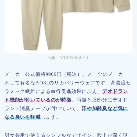
出典：AOKI公式サイト
メーカー公式価格9900円（税込）。スーツのメーカー
として有名なAOKIのリカバリーウェアです。高濃度セ
ラミック繊維による血行促進効果に加え、
デオドラン
ト機能が付いているのが特徴
。両脇と股部分にデオド
ラント消臭テープが付いていて、
汗や加齢臭など気に
なる臭いを軽減
します。
男女兼用で使えるシンプルなデザイン。股上が深く設