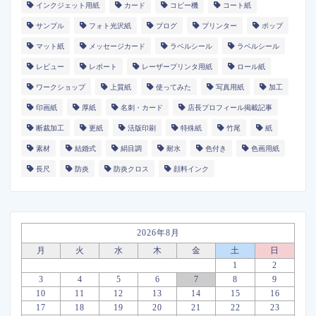
インクジェット用紙
カード
コピー機
コート紙
サンプル
フォト光沢紙
ブログ
プリンター
ポップ
マット紙
メッセージカード
ラベルシール
ラベルシール
レビュー
レポート
レーザープリンタ用紙
ロール紙
ワークショップ
上質紙
使ってみた
写真用紙
加工
印画紙
厚紙
名刺・カード
店長プロフィール掲載記事
断裁加工
更紙
活版印刷
特殊紙
竹尾
紙
素材
結婚式
絹目調
耐水
色付き
色画用紙
長尺
防炎
防炎クロス
顔料インク
2026年8月
月
火
水
木
金
土
日
1
2
3
4
5
6
7
8
9
10
11
12
13
14
15
16
17
18
19
20
21
22
23