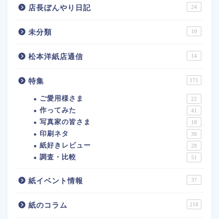
店長ぼんやり日記
24
未分類
10
松本洋紙店通信
14
特集
171
ご愛用様さま
22
作ってみた
41
写真家の皆さま
18
印刷ネタ
30
紙好きレビュー
28
調査・比較
51
紙イベント情報
37
紙のコラム
218