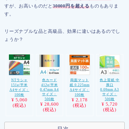
すが、お高いものだと
30000円を超える
ものもありま
す。
リーズナブルな品と高級品、効果に違いはあるのでし
ょうか？
両面マット
NTラシャ
色カード
色上質紙 中
紙 0.225mm
151g/平米
412g/平米
厚口
0.47mm A4
0.09mm A3
A4サイズ：
A4サイズ：
サイズ：
サイズ：
100枚
100枚
500枚
500枚
¥ 2,178
¥ 5,060
¥ 28,600
¥ 5,720
(
税込
)
(
税込
)
(
税込
)
(
税込
)
目次