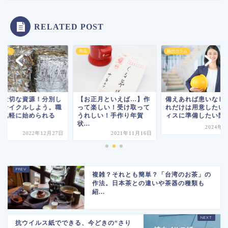
RELATED POST
紙のコラム
紙のコラム
お正月といえば…】作
備えあれば患いなし！ こ
紙も大切な資源！分
て楽しい！受け取って
れだけは用意したいオフ
てリサイクルしよう
れしい！手作り年賀
ィスに準備したい防災...
場で気軽に始められ
.
S...
2024年7月8日
2021年11月16日
2022年12
複雑？それとも簡単？「台湾のお茶」の
作法。日本茶との違いや茶器の種類も
紹...
抗ウイルス紙でできる、今どきの“さり