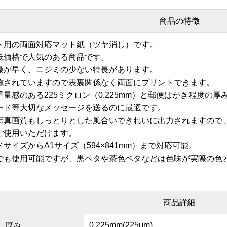
商品の特徴
ト用の両面対応マット紙（ツヤ消し）です。
低価格で人気のある商品です。
燥が早く、ニジミの少ない特長があります。
施されていますので表裏関係なく両面にプリントできます。
量感のある225ミクロン（0.225mm）と郵便はがき程度の
ード等大切なメッセージを送るのに最適です。
写真画質もしっとりとした風合いできれいに出力されますので
ご使用いただけます。
サイズからA1サイズ（594×841mm）まで対応可能。
でも使用可能ですが、黒ベタや茶色ベタなどは色味が実際の色
商品詳細
0.225mm(225μm)
厚み