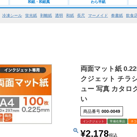
和紙・和紙風
わら半紙
冷凍シール
蛍光紙
剥離紙
透明
和紙
長尺
マーメイド
奉書紙
飲食
両面マット紙 0.22
クジェット チラシ
ュー 写真 カタロ
い
商品番号
000-0049
インクジェット
常備在庫品
ネコ
¥
2,178
税込