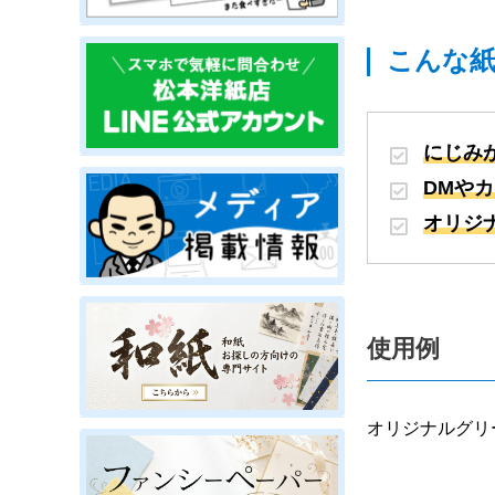
こんな
にじみ
DMや
オリジ
使用例
オリジナルグリ