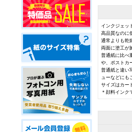
インクジェッ
高品質なのに
通常よりも乾
両面に塗工が
普通紙に比べ重
や、ポストカ
普通紙と違い
ューなどにも
サイズはカード
＊顔料インク