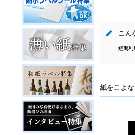
こん
短期利
紙をこよな