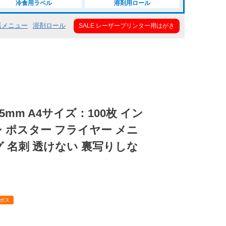
冷食用ラベル
溶剤用ロール
店メニュー
溶剤ロール
SALE レーザープリンター用はがき
5mm A4サイズ：100枚 イン
 ポスター フライヤー メニ
グ 名刺 透けない 裏写りしな
ポス