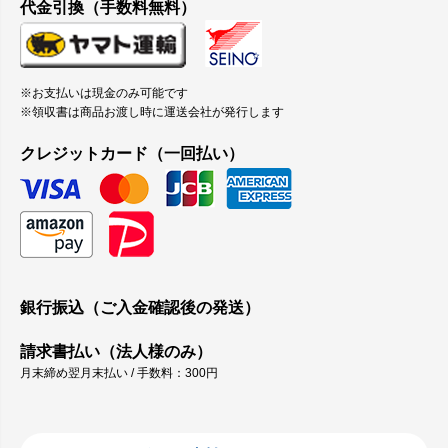
すか
代金引換（手数料無料）
つや消し半透明ラベルのロールタイプはあります
か？
※お支払いは現金のみ可能です
縦420mm×横650mmの包装紙に適した紙はありま
※領収書は商品お渡し時に運送会社が発行します
すか？
クレジットカード（一回払い）
銀行振込（ご入金確認後の発送）
請求書払い（法人様のみ）
月末締め翌月末払い / 手数料：300円