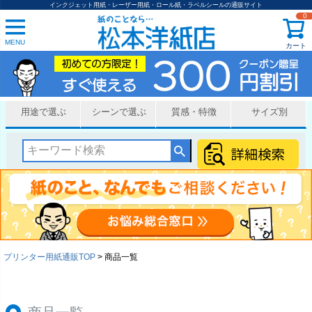
インクジェット用紙・レーザー用紙・ロール紙・ラベルシールの通販サイト
0
並び順
新着順
MENU
カート
登録順
価格が安い順
価格が高い順
優先度順
レビュー順
用途で選ぶ
シーンで選ぶ
質感・特徴
サイズ別
キーワードヒット順
厚み
薄い（～0.07mm）
普通（0.08mm～0.12mm）
少し厚い（0.13mm～0.17mm）
まあまあ厚い（0.18mm～0.24mm）
厚い（0.25mm～0.27mm）
プリンター用紙通販TOP
商品一覧
かなり厚い（0.28mm～0.99mm）
すごく厚い（1mm～）