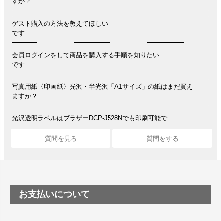
すか？
ゲスト購入の方法を教えてほしい
です
会員ログインをして商品を購入する手順を知りたい
です
写真用紙〈印画紙〉光沢・半光沢「A1サイズ」の紙はまだ買え
ますか？
光沢透明ラベルはブラザーDCP-J528Nでも印刷可能で
すか？
質問を見る
質問をする
シルバーペーパーにEPSON EP-30VAで印刷するときの設
定は？
竹尾 DEEP UVヴァンヌーボ スノーホワイトは 大判プリンタ
ーSC-P8050に対応してますか
お支払いについて
塩ビのロール紙で離型紙が透明の商品はありま