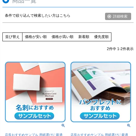
商品一覧
検索
条件で絞り込んで検索したい方はこちら
詳細検索
価格が安い順
価格が高い順
新着順
優先度順
並び替え
2
件中
1
-
2
件表示
店長おすすめサンプル 用紙選びに最適
店長おすすめサンプル 用紙選びに最適