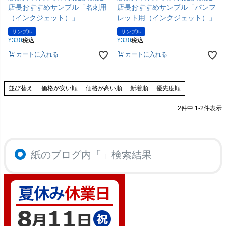
店長おすすめサンプル「名刺用
店長おすすめサンプル「パンフ
（インクジェット）」
レット用（インクジェット）」
サンプル
サンプル
¥
330
税込
¥
330
税込
カートに入れる
カートに入れる
価格が安い順
価格が高い順
新着順
優先度順
並び替え
2
件中
1
-
2
件表示
紙のブログ内「
」検索結果