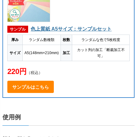
色上質紙 A5サイズ：サンプルセット
サンプル
厚み
ランダム数種類
枚数
ランダムな色で5枚程度
カット判の加工「断裁加工不
サイズ
A5(148mm×210mm)
加工
可」
220円
（税込）
サンプルはこちら
使用例