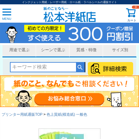
インクジェット用紙・レーザー用紙・ロール紙・ラベルシールの通販サイト
0
MENU
カート
用途で選ぶ
シーンで選ぶ
質感・特徴
サイズ別
プリンター用紙通販TOP
色上質紙(模造紙) 一般色