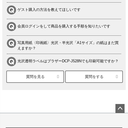
ゲスト購入の方法を教えてほしいです
会員ログインをして商品を購入する手順を知りたいです
写真用紙〈印画紙〉光沢・半光沢「A1サイズ」の紙はまだ買
えますか？
光沢透明ラベルはブラザーDCP-J528Nでも印刷可能ですか？
質問を見る
質問をする
シルバーペーパーにEPSON EP-30VAで印刷するときの設定
は？
竹尾 DEEP UVヴァンヌーボ スノーホワイトは 大判プリンタ
ーSC-P8050に対応してますか
塩ビのロール紙で離型紙が透明の商品はありますか
ペー
ジト
ップ