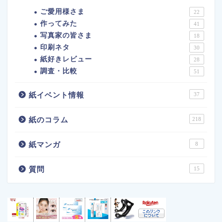
ご愛用様さま
22
作ってみた
41
写真家の皆さま
18
印刷ネタ
30
紙好きレビュー
28
調査・比較
51
紙イベント情報
37
紙のコラム
218
紙マンガ
8
質問
15