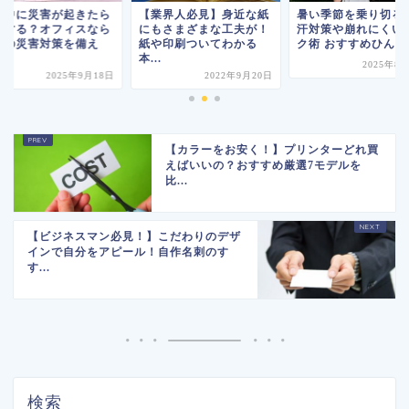
事中に災害が起きたら
【業界人必見】身近な紙
暑い季節を乗り切る
うする？オフィスなら
にもさまざまな工夫が！
汗対策や崩れにくい
はの災害対策を備え
紙や印刷ついてわかる
ク術 おすすめひんやり
.
本...
2025年8
2025年9月18日
2022年9月20日
【カラーをお安く！】プリンターどれ買
えばいいの？おすすめ厳選7モデルを
比...
【ビジネスマン必見！】こだわりのデザ
インで自分をアピール！自作名刺のす
す...
検索