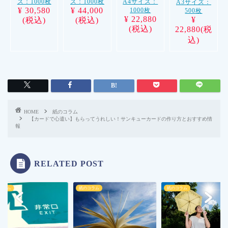
ズ：1000枚
ズ：1000枚
A4サイズ：
A3サイズ：
¥ 30,580
¥ 44,000
1000枚
500枚
¥ 22,880
¥
(税込)
(税込)
(税込)
22,880(税
込)
HOME
紙のコラム
【カードで心遣い】もらってうれしい！サンキューカードの作り方とおすすめ情
報
RELATED POST
コラム
紙のコラム
紙のコラム