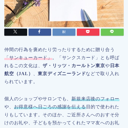
仲間の行為を褒めたり労ったりするために贈り合う
「サンキューカード」
。「サンクスカード」とも呼ば
れるこの文化は、
ザ・リッツ・カールトン東京
や
日本
航空（JAL）
、
東京ディズニーランド
などで取り入れ
られています。
個人のショップやサロンでも、
新規来店後のフォロー
や、
お得意様へ日ごろの感謝を伝える
目的で使われた
りもしています。そのほか、ご近所さんへのおすそ分
けのお礼や、子どもを預かってくれたママ友へのお礼