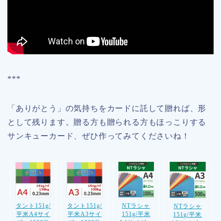
***
「ありがとう」の気持ちをカードに託して贈れば、形
として残ります。贈る方も贈られる方もほっこりする
サンキューカード、ぜひ作ってみてくださいね！
タント151g/
タント151g/
NTラシャ
NTラシャ
平米A4サイ
平米A3サイ
151g/平米
151g/平米