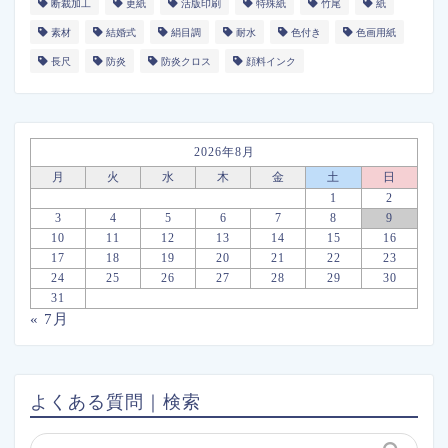
断裁加工
更紙
活版印刷
特殊紙
竹尾
紙
素材
結婚式
絹目調
耐水
色付き
色画用紙
長尺
防炎
防炎クロス
顔料インク
2026年8月
月
火
水
木
金
土
日
1
2
3
4
5
6
7
8
9
10
11
12
13
14
15
16
17
18
19
20
21
22
23
24
25
26
27
28
29
30
31
« 7月
よくある質問｜検索