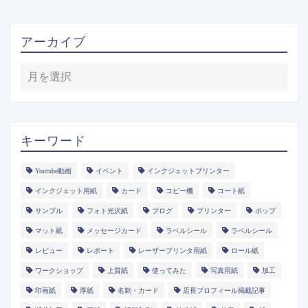
アーカイブ
キーワード
Youtube動画
イベント
インクジェットプリンター
インクジェット用紙
カード
コピー機
コート紙
サンプル
フォト光沢紙
ブログ
プリンター
ポップ
マット紙
メッセージカード
ラベルシール
ラベルシール
レビュー
レポート
レーザープリンタ用紙
ロール紙
ワークショップ
上質紙
使ってみた
写真用紙
加工
印画紙
厚紙
名刺・カード
店長プロフィール掲載記事