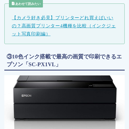
あわせて読みたい
【カメラ好き必見】プリンターどれ買えばいい
の？高画質プリンター4機種を比較（インクジェ
ット写真印刷編）
③10色インク搭載で最高の画質で印刷できるエ
プソン「SC-PX1VL」