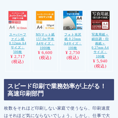
スーパーフ
MSマット紙
フォト光沢
写真用紙＜
ァイン紙
157.0g/平米
紙 0.23mm
絹目調・印
0.12mm A4
A4サイズ：
A4サイズ：
画紙＞
サイズ：
0.27mm A4
1000枚
100枚
500枚
サイズ：
¥ 6,600
¥ 2,750
¥ 2,717
100枚
(税込)
(税込)
¥ 5,940
(税込)
(税込)
スピード印刷で業務効率が上がる！
高速印刷部門
枚数をそれほど印刷しない家庭で使うなら、印刷速度
はそれほど気にならないでしょう
。しかし、仕事で大