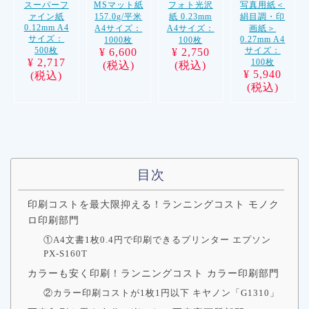
スーパーフ
MSマット紙
フォト光沢
写真用紙＜
ァイン紙
157.0g/平米
紙 0.23mm
絹目調・印
0.12mm A4
A4サイズ：
A4サイズ：
画紙＞
サイズ：
0.27mm A4
1000枚
100枚
500枚
サイズ：
¥ 6,600
¥ 2,750
¥ 2,717
100枚
(税込)
(税込)
¥ 5,940
(税込)
(税込)
目次
印刷コストを最大限抑える！ランニングコスト モノク
ロ印刷部門
①A4文書1枚0.4円で印刷できるプリンター エプソン
PX-S160T
カラーも安く印刷！ランニングコスト カラー印刷部門
②カラー印刷コストが1枚1円以下 キヤノン「G1310」