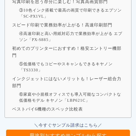
写真印刷を思う存分に楽しむ！写真高画質部門
③10色インク搭載で最高の画質で印刷できるエプソン
「SC-PX1VL」
スピード印刷で業務効率が上がる！高速印刷部門
④高速印刷と高い用紙対応力で業務効率が上がる エプ
ソン「PX-S885」
初めてのプリンターにおすすめ！格安エントリー機部
門
⑤低価格でもコピーやスキャンもできるキヤノン
「TS3330」
インクジェットにはないメリットも！レーザー総合力
部門
⑥家庭や小規模オフィスでも導入可能なコンパクトな
低価格モデル キヤノン「LBP621C」
ベストバイ6機種のスペック比較表
＼今すぐサンプル請求はこちら／
用途別おすすめサンプルから探す