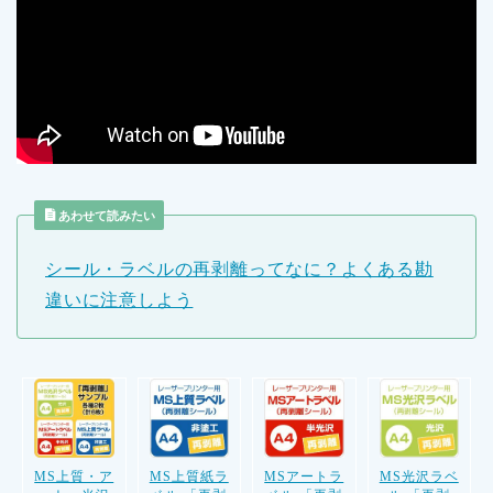
あわせて読みたい
シール・ラベルの再剥離ってなに？よくある勘
違いに注意しよう
MS上質・ア
MS上質紙ラ
MSアートラ
MS光沢ラベ