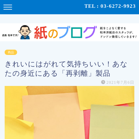
紙をこよなく愛する松本洋紙店のスタッフが、紙の使い心地や、使用例、豆知識などをドンドン発
TEL : 03-6272-9923
信！ | 紙のブログ
商品
きれいにはがれて気持ちいい！あな
たの身近にある「再剥離」製品
2021年7月6日