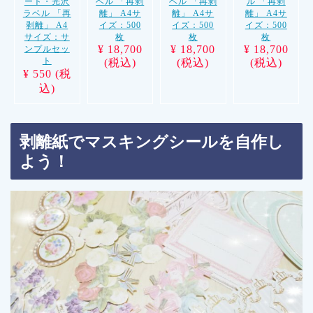
ート・光沢
ベル 「再剥
ベル 「再剥
ル 「再剥
ラベル 「再
離」 A4サ
離」 A4サ
離」 A4サ
剥離」 A4
イズ：500
イズ：500
イズ：500
サイズ：サ
枚
枚
枚
¥ 18,700
¥ 18,700
¥ 18,700
ンプルセッ
ト
(税込)
(税込)
(税込)
¥ 550 (税
込)
剥離紙でマスキングシールを自作し
よう！