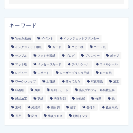
キーワード
Youtube動画
イベント
インクジェットプリンター
インクジェット用紙
カード
コピー機
コート紙
サンプル
フォト光沢紙
ブログ
プリンター
ポップ
マット紙
メッセージカード
ラベルシール
ラベルシール
レビュー
レポート
レーザープリンタ用紙
ロール紙
ワークショップ
上質紙
使ってみた
写真用紙
加工
印画紙
厚紙
名刺・カード
店長プロフィール掲載記事
断裁加工
更紙
活版印刷
特殊紙
竹尾
紙
素材
結婚式
絹目調
耐水
色付き
色画用紙
長尺
防炎
防炎クロス
顔料インク