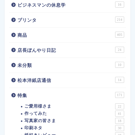
ビジネスマンの休息学
16
プリンタ
214
商品
405
店長ぼんやり日記
24
未分類
10
松本洋紙店通信
14
特集
171
ご愛用様さま
22
作ってみた
41
写真家の皆さま
18
印刷ネタ
30