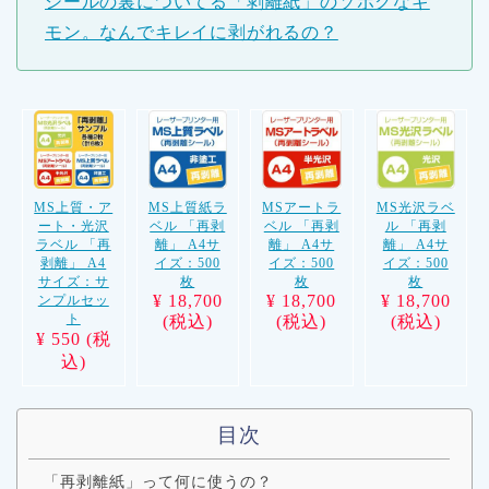
シールの裏についてる「剥離紙」のソボクなギ
モン。なんでキレイに剥がれるの？
MS上質・ア
MS上質紙ラ
MSアートラ
MS光沢ラベ
ート・光沢
ベル 「再剥
ベル 「再剥
ル 「再剥
ラベル 「再
離」 A4サ
離」 A4サ
離」 A4サ
剥離」 A4
イズ：500
イズ：500
イズ：500
サイズ：サ
枚
枚
枚
¥ 18,700
¥ 18,700
¥ 18,700
ンプルセッ
ト
(税込)
(税込)
(税込)
¥ 550 (税
込)
目次
「再剥離紙」って何に使うの？