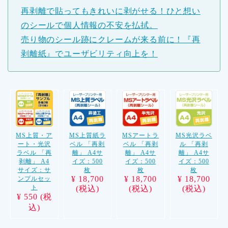
再剥離で貼ってもきれいに剥がせる！ひと想い
のシールで個人情報の不安を払拭。
売り物のシール跡にクレームが来る前に！『再
剥離紙』でユーザビリティ向上を！
MS上質・ア
MS上質紙ラ
MSアートラ
MS光沢ラベ
ート・光沢
ベル 「再剥
ベル 「再剥
ル 「再剥
ラベル 「再
離」 A4サ
離」 A4サ
離」 A4サ
剥離」 A4
イズ：500
イズ：500
イズ：500
サイズ：サ
枚
枚
枚
¥ 18,700
¥ 18,700
¥ 18,700
ンプルセッ
ト
(税込)
(税込)
(税込)
¥ 550 (税
込)