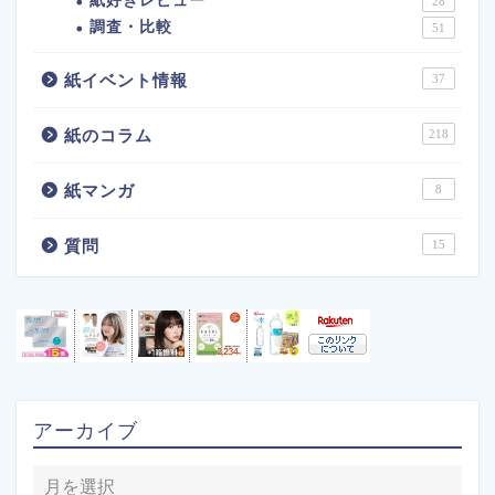
紙好きレビュー
28
調査・比較
51
紙イベント情報
37
紙のコラム
218
紙マンガ
8
質問
15
アーカイブ