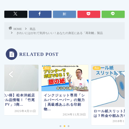
HOME
商品
きれいにはがれて気持ちいい！あなたの身近にある「再剥離」製品
RELATED POST
商品
商品
お買い得】松本洋紙店
インクジェット専用「シ
セール品情報！「竹尾
ルバーペーパー」の魅力
EP PV」3商...
｜高級感あふれる印刷
物...
ロール紙スリット加
2025年4月11日
2024年11月28日
は？料金や頼み方な
2018年11