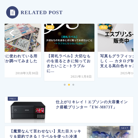
RELATED POST
商品
商品
ラシに使われている用
【荷札ラベル】大切なも
写真もグラフィック
は何か調べてみました
のを送るときに知ってお
しく ― カタログ制
きたいこと~トラブル
支える高白色キャスト.
に...
2018年3月30日
2025年10
2021年1月8日
仕上がりキレイ！エプソンの大容量イン
ク搭載プリンター「EW-M873T」
【魔窟なんて言わせない】見た目スッキ
リ＆節約できる！ラベルを使った冷凍