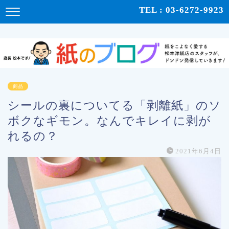
紙をこよなく愛する松本洋紙店のスタッフが、紙の使い心地や、使用例、豆知識などをドンドン発
TEL : 03-6272-9923
信！ | 紙のブログ
商品
シールの裏についてる「剥離紙」のソ
ボクなギモン。なんでキレイに剥が
れるの？
2021年6月4日