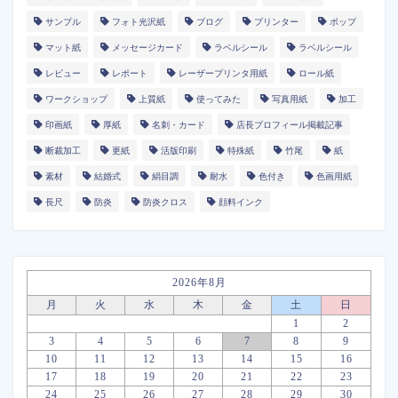
サンプル
フォト光沢紙
ブログ
プリンター
ポップ
マット紙
メッセージカード
ラベルシール
ラベルシール
レビュー
レポート
レーザープリンタ用紙
ロール紙
ワークショップ
上質紙
使ってみた
写真用紙
加工
印画紙
厚紙
名刺・カード
店長プロフィール掲載記事
断裁加工
更紙
活版印刷
特殊紙
竹尾
紙
素材
結婚式
絹目調
耐水
色付き
色画用紙
長尺
防炎
防炎クロス
顔料インク
2026年8月
月
火
水
木
金
土
日
1
2
3
4
5
6
7
8
9
10
11
12
13
14
15
16
17
18
19
20
21
22
23
24
25
26
27
28
29
30