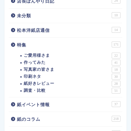
店長ぼんやり日記
24
未分類
10
松本洋紙店通信
14
特集
171
ご愛用様さま
22
作ってみた
41
写真家の皆さま
18
印刷ネタ
30
紙好きレビュー
28
調査・比較
51
紙イベント情報
37
紙のコラム
218