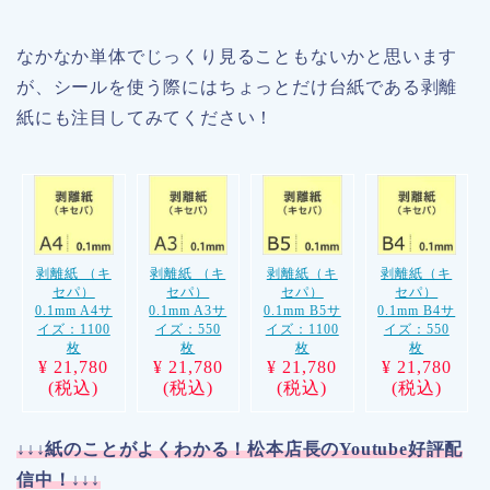
なかなか単体でじっくり見ることもないかと思います
が、シールを使う際にはちょっとだけ台紙である剥離
紙にも注目してみてください！
剥離紙 （キ
剥離紙 （キ
剥離紙（キ
剥離紙（キ
セパ）
セパ）
セパ）
セパ）
0.1mm A4サ
0.1mm A3サ
0.1mm B5サ
0.1mm B4サ
イズ：1100
イズ：550
イズ：1100
イズ：550
枚
枚
枚
枚
¥ 21,780
¥ 21,780
¥ 21,780
¥ 21,780
(税込)
(税込)
(税込)
(税込)
↓↓↓紙のことがよくわかる！松本店長のYoutube好評配
信中！↓↓↓