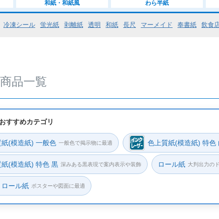
和紙・和紙風
わら半紙
A1
A2
A3
A4
B4
B5
A3ノビ
レビュー
判
ロール紙
冷凍シール
蛍光紙
剥離紙
透明
和紙
長尺
マーメイド
奉書紙
飲食
610mm幅
ロール紙914mm幅以上
厚み
紙商品一覧
薄い（～0
少し厚い（
まあまあ厚
のおすすめカテゴリ
厚い（0.
紙(模造紙) 一般色
色上質紙(模造紙) 特色
一般色で掲示物に最適
かなり厚い
すごく厚
紙(模造紙) 特色 黒
ロール紙
深みある黒表現で案内表示や装飾
大判出力の
トロール紙
ポスターや図面に最適
検索