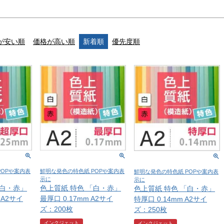
が安い順
価格が高い順
新着順
優先度順
POPや案内表
鮮明な発色の特色紙 POPや案内表
鮮明な発色の特色紙 POPや案内表
示に
示に
「白・赤」
色上質紙 特色 「白・赤」
色上質紙 特色 「白・赤」
 A2サイ
最厚口 0.17mm A2サイ
特厚口 0.14mm A2サイ
ズ：200枚
ズ：250枚
インクジェット
インクジェット