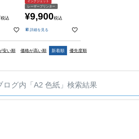
インクジェット
レーザープリンター
0
¥
9,900
税込
税込
詳細を見る
が安い順
価格が高い順
新着順
優先度順
ブログ内「
A2 色紙
」検索結果