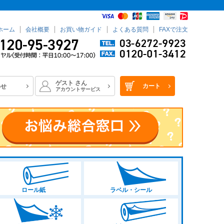
ホーム
会社概要
お買い物ガイド
よくある質問
FAXで注文
ゲスト
さん
カート
わせ
品
アカウントサービス
商品を表示しない
セール品
サンプル
ANコード
ロール紙
ラベル・シール
登録順
価格が安い順
価格が高い順
優先度順