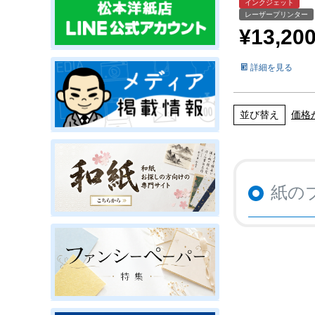
インクジェット
レーザープリンター
¥
13,20
詳細を見る
並び替え
価格
紙の