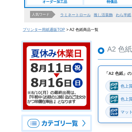
オーダー加工品
特価品
指定なし
L判・2L
人気ワード
ラミネートロール
推し活装飾
わら半紙
ロール紙
プリンター用紙通販TOP
A2 色紙商品一覧
カラー
A2 色
「A2 色紙」
色上質
色上質
マッ