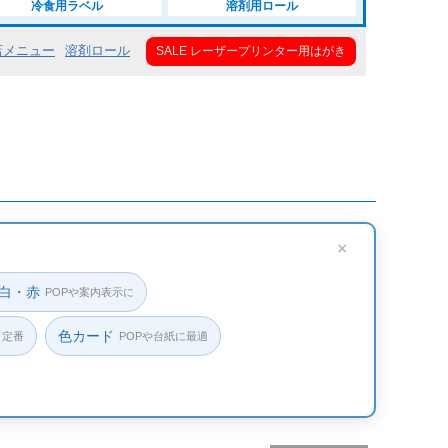
冷食用ラベル
溶剤用ロール
順
キーワードヒット順
店メニュー
溶剤ロール
SALE レーザープリンター用はがき
.07mm）
普通（0.08mm～0.12mm）
0.13mm～0.17mm）
い（0.18mm～0.24mm）
×
25mm～0.27mm）
 白・赤
POPや案内表示に
（0.28mm～0.99mm）
い（1mm～）
色カード
ド定番
POPや台紙に最適