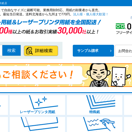
洋紙店
ズまで自由なサイズに裁断可能。業務用卸対応。用紙の卸業者から直売。
。最短当日発送。送料北海道から九州まで770円。
法人様・個人様大歓迎！
検索
サンプル請求
お問合
在庫なし商
在庫なし
商品タグ
ラベル
〜
商品番号/J
類
レーザープリンタ用紙
特殊紙
並び順
新着順