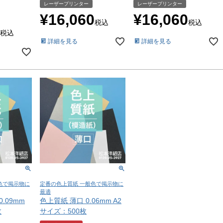
レーザープリンター
レーザープリンター
¥
16,060
¥
16,060
税込
税込
税込
詳細を見る
詳細を見る
色で掲示物に
定番の色上質紙 一般色で掲示物に
最適
.09mm
色上質紙 薄口 0.06mm A2
枚
サイズ：500枚