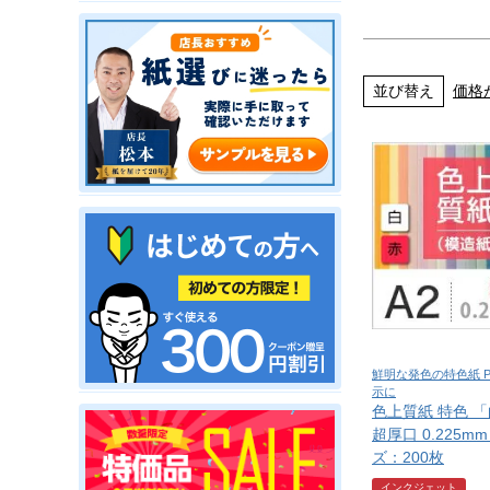
並び替え
価格
鮮明な発色の特色紙 
示に
色上質紙 特色 
超厚口 0.225mm
ズ：200枚
インクジェット