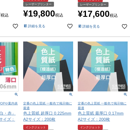
レーザープリンター
レーザープリンター
0
¥
19,800
¥
17,600
税込
税込
税込
詳細を見る
詳細を見る
POPや案内表
定番の色上質紙 一般色で掲示物に
定番の色上質紙 一般色で掲示物に
最適
最適
「白・赤」
色上質紙 超厚口 0.225mm
色上質紙 最厚口 0.17mm
A2サイズ：
A2サイズ：200枚
A2サイズ：200枚
インクジェット
インクジェット