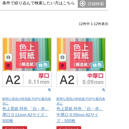
条件で絞り込んで検索したい方はこちら
詳細検索
12
件中
1
-
12
件表示
鮮明な発色の特色紙 POPや案内表
鮮明な発色の特色紙 POPや案内表
示に
示に
色上質紙 特色 「白・赤」
色上質紙 特色 「白・赤」
厚口 0.11mm A2サイズ：
中厚口 0.09mm A2サイ
500枚
ズ：500枚
インクジェット
インクジェット