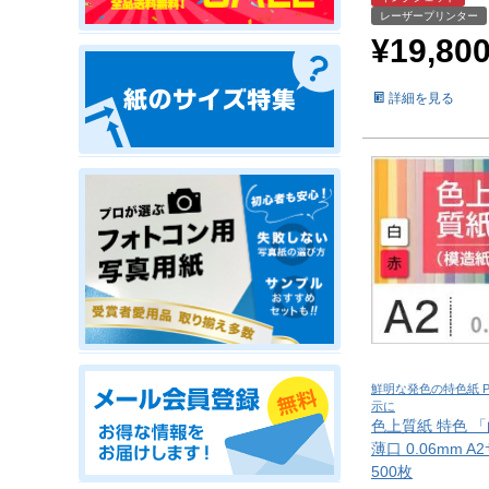
レーザープリンター
¥
19,80
詳細を見る
鮮明な発色の特色紙 
示に
色上質紙 特色 
薄口 0.06mm 
500枚