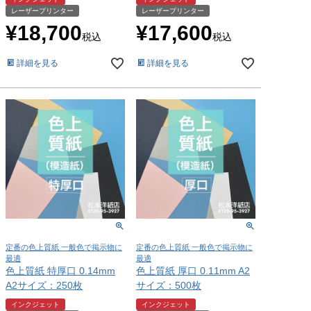
レーザープリンター
レーザープリンター
¥
18,700
¥
17,600
税込
税込
詳細を見る
詳細を見る
定番の色上質紙 一般色で掲示物に
定番の色上質紙 一般色で掲示物に
最適
最適
色上質紙 特厚口 0.14mm
色上質紙 厚口 0.11mm A2
A2サイズ：250枚
サイズ：500枚
インクジェット
インクジェット