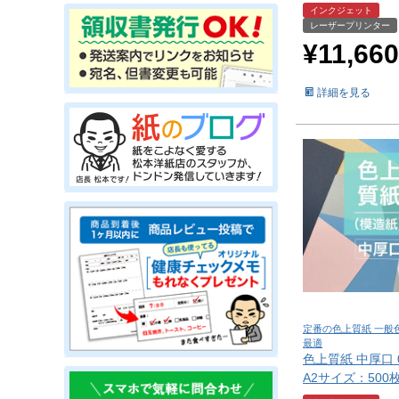
インクジェット
レーザープリンター
¥
11,660
詳細を見る
定番の色上質紙 一般
最適
色上質紙 中厚口 0
A2サイズ：500