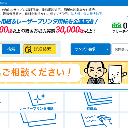
洋紙店
ズまで自由なサイズに裁断可能。業務用卸対応。用紙の卸業者から直売。
。最短当日発送。送料北海道から九州まで770円。
法人様・個人様大歓迎！
検索
サンプル請求
お問合
レーザープリンタ用紙
特殊紙