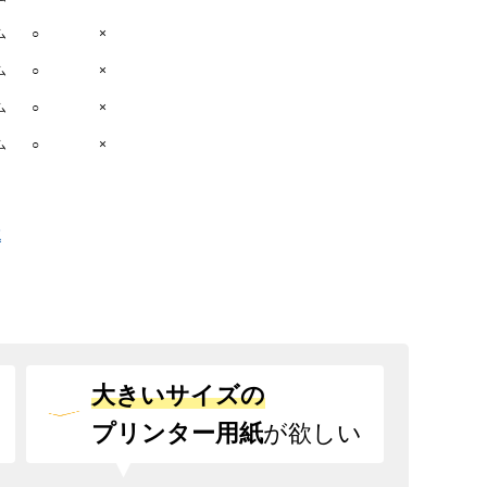
ム
○
×
ム
○
×
ム
○
×
ム
○
×
工
大きいサイズの
プリンター用紙
が欲しい