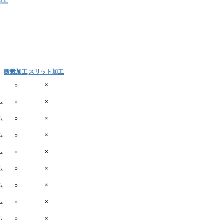
加工
断裁加工
スリット加工
○
×
ム
○
×
ム
○
×
ム
○
×
ム
○
×
ム
○
×
ム
○
×
ム
○
×
ム
○
×