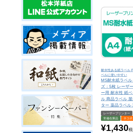
耐水性ある紙ラベル 
ベルに使いやすい
MS耐水紙ラベル 
ズ：5枚 レーザ
ー用 耐水性 紙ベ
ル 商品ラベル 
ター 薬品ラベル
レーザープリンター
常備在庫品
ネコポ
¥
1,430
税