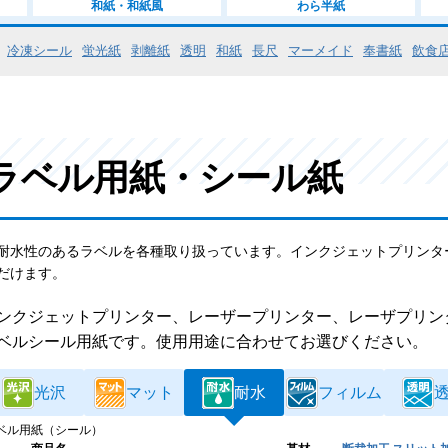
和紙・和紙風
わら半紙
冷凍シール
蛍光紙
剥離紙
透明
和紙
長尺
マーメイド
奉書紙
飲食
- ラベル用紙・シール紙
耐水性のあるラベルを各種取り扱っています。インクジェットプリンタ
だけます。
ンクジェットプリンター、レーザープリンター、レーザプリン
ベルシール用紙です。使用用途に合わせてお選びください。
光沢
マット
耐水
フィルム
ベル用紙（シール）