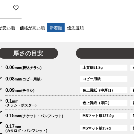
が安い順
価格が高い順
新着順
優先度順
厚さの目安
0.06
上質紙51.8g
mm(折込チラシ)
0.08
コピー用紙
mm(コピー用紙)
0.09
色上質紙（中厚口）
mm(チラシ)
0.1
mm
色上質紙（厚口）
(チラシ・ポスター)
0.15
MSマット紙127.9g
mm(チケット・パンフレット)
0.17
mm
MSマット紙157g
(カタログ・パンフレット)