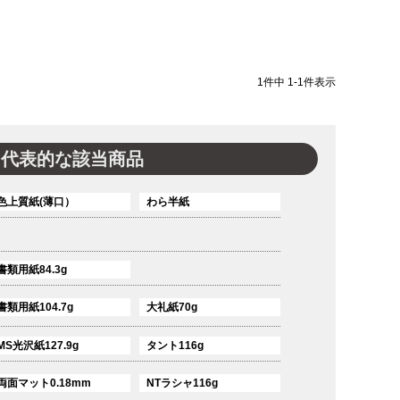
1
件中
1
-
1
件表示
代表的な該当商品
色上質紙(薄口）
わら半紙
書類用紙84.3g
書類用紙104.7g
大礼紙70g
MS光沢紙127.9g
タント116g
両面マット0.18mm
NTラシャ116g