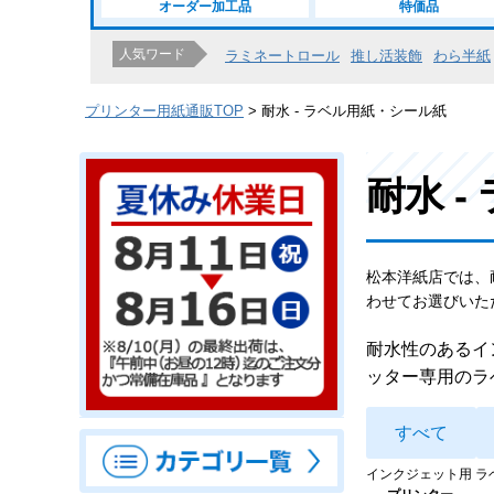
オーダー加工品
特価品
人気ワード
ラミネートロール
推し活装飾
わら半紙
プリンター用紙通販TOP
耐水 - ラベル用紙・シール紙
耐水 
松本洋紙店では、
わせてお選びいた
耐水性のあるイ
ッター専用のラ
すべて
インクジェット用 ラ