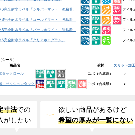
MS完全耐水ラベル「シルバーマット・強粘着」
フィル
MS完全耐水ラベル「ゴールドマット・強粘着」
フィル
MS完全耐水ラベル「パールホワイト・強粘着」
フィル
MS完全耐水ラベル「クリアホログラム」
フィル
（シール）
商品名
基材
スリット加
ポタックロール
ユポ（合成紙）
○
ポ・サクションタック
ユポ（合成紙）
○
定寸法
での
欲しい商品があるけど
入がしたい
希望の厚みが一覧にない