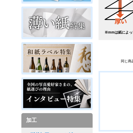
※mmは紙によっ
同じ商
加工