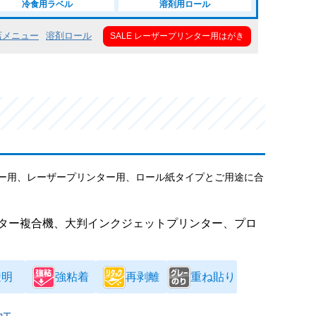
冷食用ラベル
溶剤用ロール
店メニュー
溶剤ロール
SALE レーザープリンター用はがき
ー用、レーザープリンター用、ロール紙タイプとご用途に合
ター複合機、大判インクジェットプリンター、プロ
透明
強粘着
再剥離
重ね貼り