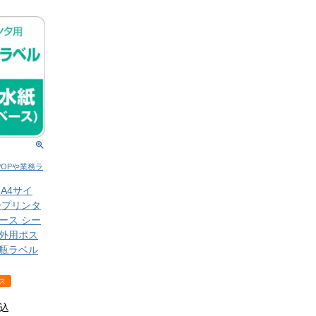
POPや業務ラ
A4サイ
ープリンタ
ース シー
屋外用ポス
 瓶ラベル
ス
込