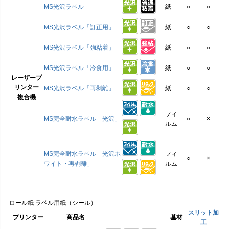
MS光沢ラベル
紙
○
○
MS光沢ラベル「訂正用」
紙
○
○
MS光沢ラベル「強粘着」
紙
○
○
MS光沢ラベル「冷食用」
紙
○
○
レーザープ
リンター
MS光沢ラベル「再剥離」
紙
○
○
複合機
フィ
MS完全耐水ラベル「光沢」
○
×
ルム
MS完全耐水ラベル「光沢ホ
フィ
○
×
ワイト・再剥離」
ルム
ロール紙 ラベル用紙（シール）
スリット加
プリンター
商品名
基材
工