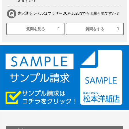
えますか？
光沢透明ラベルはブラザーDCP-J528Nでも印刷可能ですか？
質問を見る
質問をする
シルバーペーパーにEPSON EP-30VAで印刷するときの設定
は？
竹尾 DEEP UVヴァンヌーボ スノーホワイトは 大判プリンタ
ーSC-P8050に対応してますか
塩ビのロール紙で離型紙が透明の商品はありますか
つや消し半透明ラベルのロールタイプはありますか？
縦420mm×横650mmの包装紙に適した紙はありますか？