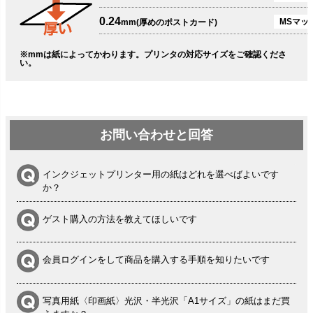
0.24
MSマッ
mm(厚めのポストカード)
※mmは紙によってかわります。プリンタの対応サイズをご確認くださ
い。
お問い合わせと回答
インクジェットプリンター用の紙はどれを選べばよいです
か？
ゲスト購入の方法を教えてほしいです
会員ログインをして商品を購入する手順を知りたいです
写真用紙〈印画紙〉光沢・半光沢「A1サイズ」の紙はまだ買