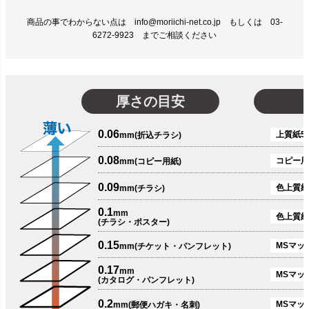
商品の事でわからない点は info@moriichi-net.co.jp もしくは 03-
6272-9923 までご相談ください
厚さの目安
0.06
上質紙51
mm(折込チラシ)
0.08
コピー用
mm(コピー用紙)
0.09
色上質紙
mm(チラシ)
0.1
mm
色上質紙
(チラシ・ポスター)
0.15
MSマット
mm(チケット・パンフレット)
0.17
mm
MSマット
(カタログ・パンフレット)
0.2
MSマット
mm(郵便ハガキ・名刺)