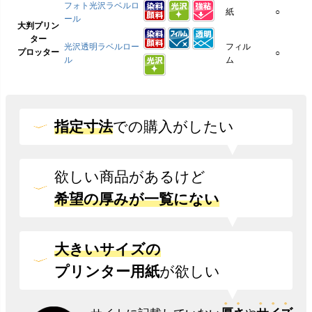
フォト光沢ラベルロ
紙
○
ール
大判プリン
ター
光沢透明ラベルロー
フィル
プロッター
○
ル
ム
指定寸法
での
購入がしたい
欲しい商品があるけど
希望の厚みが一覧にない
大きいサイズの
プリンター用紙
が欲しい