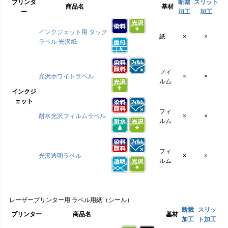
プリンタ
断裁
スリット
商品名
基材
ー
加工
加工
インクジェット用 タック
紙
×
×
ラベル 光沢紙
フィ
光沢ホワイトラベル
×
×
ルム
インクジ
ェット
フィ
耐水光沢フィルムラベル
×
×
ルム
フィ
光沢透明ラベル
×
×
ルム
レーザープリンター用 ラベル用紙（シール）
断裁
スリッ
プリンター
商品名
基材
加工
ト加工